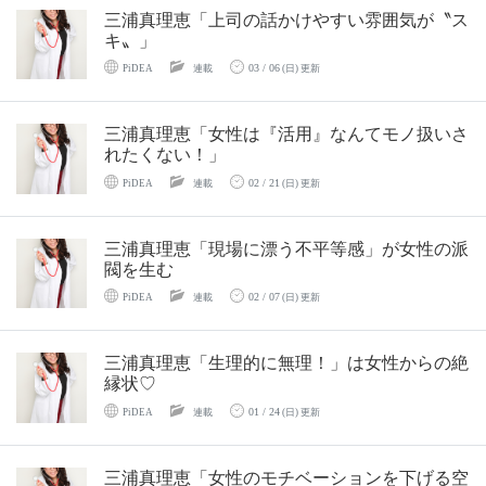
三浦真理恵「上司の話かけやすい雰囲気が〝ス
キ〟」
03 / 06
PiDEA
連載
(日) 更新
三浦真理恵「女性は『活用』なんてモノ扱いさ
れたくない！」
02 / 21
PiDEA
連載
(日) 更新
三浦真理恵「現場に漂う不平等感」が女性の派
閥を生む
02 / 07
PiDEA
連載
(日) 更新
三浦真理恵「生理的に無理！」は女性からの絶
縁状♡
01 / 24
PiDEA
連載
(日) 更新
三浦真理恵「女性のモチベーションを下げる空