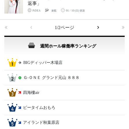
返事」
01 / 10
PiDEA
連載
(日) 更新
1/2ページ
週間ホール稼働率ランキング
BIGディッパー木場店
Ｇ‐ＯＮＥ グランド元山 ８８８
四海樓air
ピータイムおもろ
アイランド秋葉原店