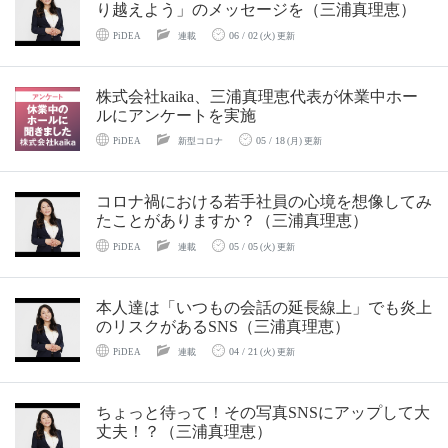
り越えよう」のメッセージを（三浦真理恵）
06 / 02
PiDEA
連載
(火) 更新
株式会社kaika、三浦真理恵代表が休業中ホー
ルにアンケートを実施
05 / 18
PiDEA
新型コロナ
(月) 更新
コロナ禍における若手社員の心境を想像してみ
たことがありますか？（三浦真理恵）
05 / 05
PiDEA
連載
(火) 更新
本人達は「いつもの会話の延長線上」でも炎上
のリスクがあるSNS（三浦真理恵）
04 / 21
PiDEA
連載
(火) 更新
ちょっと待って！その写真SNSにアップして大
丈夫！？（三浦真理恵）