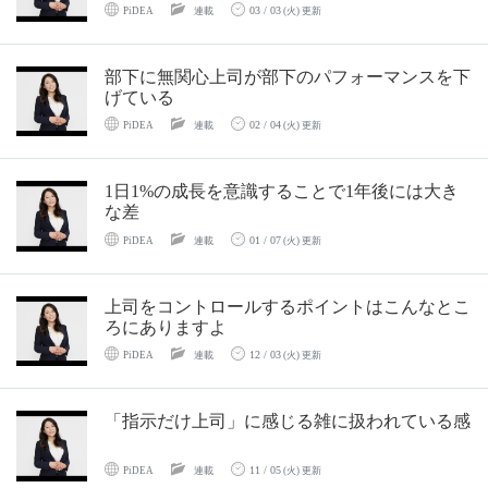
03 / 03
PiDEA
連載
(火) 更新
部下に無関心上司が部下のパフォーマンスを下
げている
02 / 04
PiDEA
連載
(火) 更新
1日1%の成長を意識することで1年後には大き
な差
01 / 07
PiDEA
連載
(火) 更新
上司をコントロールするポイントはこんなとこ
ろにありますよ
12 / 03
PiDEA
連載
(火) 更新
「指示だけ上司」に感じる雑に扱われている感
11 / 05
PiDEA
連載
(火) 更新