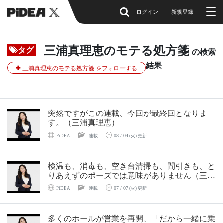
ログイン
新規登録
三浦真理恵のモテる処方箋
タグ
の検索
結果
三浦真理恵のモテる処方箋 をフォローする
突然ですがこの連載、今回が最終回となりま
す。（三浦真理恵）
08 / 04
PiDEA
連載
(火) 更新
検温も、消毒も、空き台清掃も、間引きも、と
りあえずのポーズでは意味がありません（三浦
真理恵）
07 / 07
PiDEA
連載
(火) 更新
多くのホールが営業を再開、「だから一緒に乗