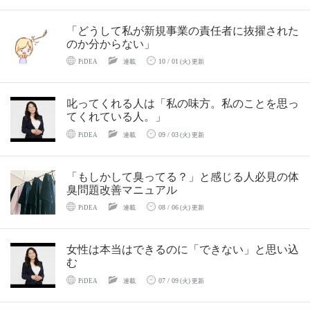
「どうして私が新規事業の責任者に抜擢された
のか分からない」
10 / 01
PiDEA
連載
(火) 更新
叱ってくれる人は「私の味方。私のことを思っ
てくれている人。」
09 / 03
PiDEA
連載
(火) 更新
「もしかして臭ってる？」と感じる人必見の体
臭問題改善マニュアル
08 / 06
PiDEA
連載
(火) 更新
女性は本当はできるのに「できない」と思い込
む
07 / 09
PiDEA
連載
(火) 更新