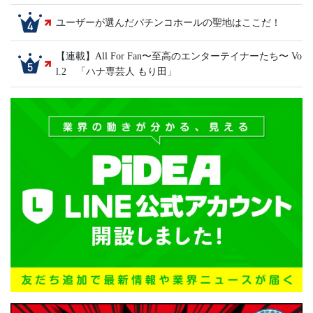
ユーザーが選んだパチンコホールの聖地はここだ！
【連載】All For Fan〜至高のエンターテイナーたち〜 Vo
l.2 「ハナ専芸人 もり田」