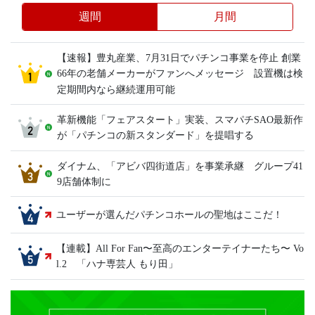
週間
月間
【速報】豊丸産業、7月31日でパチンコ事業を停止 創業
66年の老舗メーカーがファンへメッセージ 設置機は検
定期間内なら継続運用可能
革新機能「フェアスタート」実装、スマパチSAO最新作
が「パチンコの新スタンダード」を提唱する
ダイナム、「アビバ四街道店」を事業承継 グループ41
9店舗体制に
ユーザーが選んだパチンコホールの聖地はここだ！
【連載】All For Fan〜至高のエンターテイナーたち〜 Vo
l.2 「ハナ専芸人 もり田」