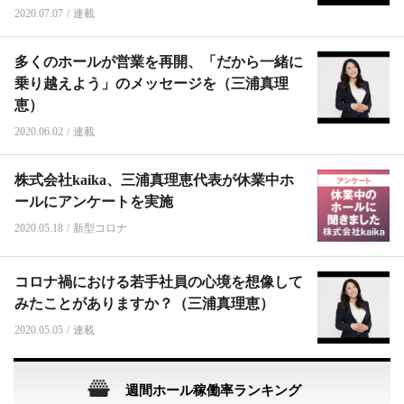
2020.07.07
/
連載
多くのホールが営業を再開、「だから一緒に
乗り越えよう」のメッセージを（三浦真理
恵）
2020.06.02
/
連載
株式会社kaika、三浦真理恵代表が休業中ホ
ールにアンケートを実施
2020.05.18
/
新型コロナ
コロナ禍における若手社員の心境を想像して
みたことがありますか？（三浦真理恵）
2020.05.05
/
連載
週間ホール稼働率ランキング