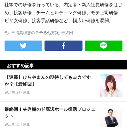
社等での研修を行っている。内定者・新入社員研修をはじ
め、接客研修、チームビルディング研修、モテ上司研修、
ビジ女研修、接客手話研修など、幅広い研修を展開。
三浦真理恵のモテる処方箋
,
最終回
おすすめ記事
【連載】ひらやまんの期待してもヨカです
か？【最終回】
2024.01.24
/
連載
最終回！林秀樹のド底辺ホール復活プロジェ
クト
2020.07.31
/
連載