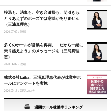
検温も、消毒も、空き台清掃も、間引きも、
とりあえずのポーズでは意味がありません
（三浦真理恵）
2020.07.07
/
連載
多くのホールが営業を再開、「だから一緒に
乗り越えよう」のメッセージを（三浦真理
恵）
2020.06.02
/
連載
株式会社kaika、三浦真理恵代表が休業中ホ
ールにアンケートを実施
2020.05.18
/
新型コロナ
週間ホール稼働率ランキング