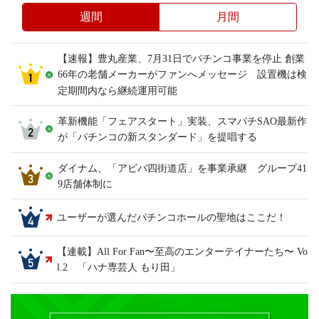
週間
月間
【速報】豊丸産業、7月31日でパチンコ事業を停止 創業
66年の老舗メーカーがファンへメッセージ 設置機は検
定期間内なら継続運用可能
革新機能「フェアスタート」実装、スマパチSAO最新作
が「パチンコの新スタンダード」を提唱する
ダイナム、「アビバ四街道店」を事業承継 グループ41
9店舗体制に
ユーザーが選んだパチンコホールの聖地はここだ！
【連載】All For Fan〜至高のエンターテイナーたち〜 Vo
l.2 「ハナ専芸人 もり田」