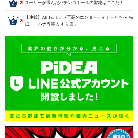
ユーザーが選んだパチンコホールの聖地はここだ！
【連載】All For Fan〜至高のエンターテイナーたち〜 Vo
l.2 「ハナ専芸人 もり田」