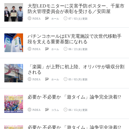
大型LEDモニターに災害予防ポスター、千葉市
防火管理委員会が表彰を受ける／安田屋
07 / 02
PiDEA
ホール
(土) 更新
パチンコホールはEV充電施設で次世代移動手
段を支える重要基盤になれる
06 / 22
PiDEA
ホール
(水) 更新
「楽園」が上野に初上陸、オリパサが吸収分割
される
05 / 02
PiDEA
ホール
(月) 更新
必要か 不必要か 「遊タイム」論争完全決着!?
06 / 15
PiDEA
コラム
(火) 更新
必要か 不必要か 「遊タイム」論争完全決着!?