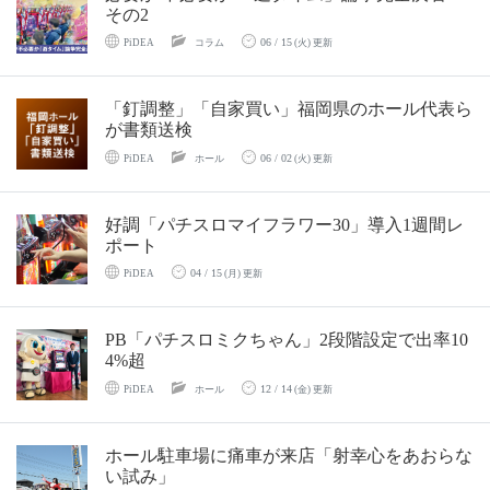
その2
06 / 15
PiDEA
コラム
(火) 更新
「釘調整」「自家買い」福岡県のホール代表ら
が書類送検
06 / 02
PiDEA
ホール
(火) 更新
好調「パチスロマイフラワー30」導入1週間レ
ポート
04 / 15
PiDEA
(月) 更新
PB「パチスロミクちゃん」2段階設定で出率10
4%超
12 / 14
PiDEA
ホール
(金) 更新
ホール駐車場に痛車が来店「射幸心をあおらな
い試み」