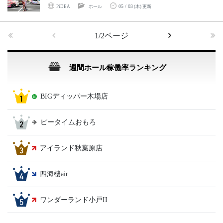
05 / 03
PiDEA
ホール
(木) 更新
1/2ページ
週間ホール稼働率ランキング
BIGディッパー木場店
ピータイムおもろ
アイランド秋葉原店
四海樓air
ワンダーランド小戸II