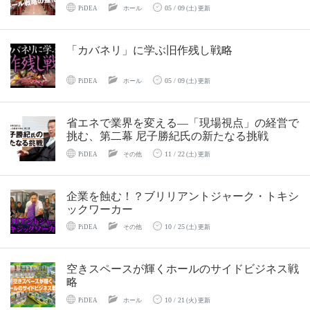
05 / 09
PiDEA
ホール
(土) 更新
「カバネリ」に学ぶ旧作残し戦略
05 / 09
PiDEA
ホール
(土) 更新
省エネで業界を変える―「現場視点」の経営で
挑む、第二幕 尼子勝紀氏の新たなる挑戦
11 / 22
PiDEA
その他
(土) 更新
企業を蝕む！？ブリリアントジャーク・トキシ
ックワーカー
10 / 25
PiDEA
その他
(土) 更新
空きスペースが輝くホールのサイドビジネス戦
略
10 / 21
PiDEA
ホール
(火) 更新