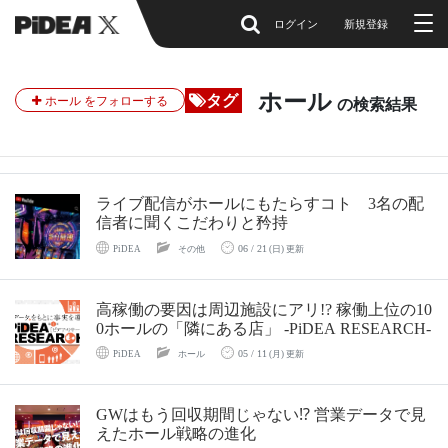
ログイン
新規登録
ホール
タグ
ホール をフォローする
の検索結果
ライブ配信がホールにもたらすコト 3名の配
信者に聞くこだわりと矜持
06 / 21
PiDEA
その他
(日) 更新
高稼働の要因は周辺施設にアリ!? 稼働上位の10
0ホールの「隣にある店」 -PiDEA RESEARCH-
05 / 11
PiDEA
ホール
(月) 更新
GWはもう回収期間じゃない⁉︎ 営業データで見
えたホール戦略の進化