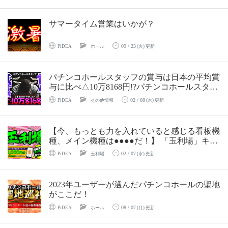
サマータイム営業はいかが？
09 / 23
PiDEA
ホール
(火) 更新
パチンコホールスタッフの賞与は日本の平均賞
与に比べ△10万8168円!?パチンコホールスタッ
フの賞与低すぎでは!?
02 / 08
PiDEA
その他情報
(木) 更新
【今、もっとも力を入れていると感じる看板機
種、メイン機種は●●●●だ！】 「玉利場」キャ
ンペーン第11弾開始！
02 / 07
PiDEA
玉利場
(水) 更新
2023年ユーザーが選んだパチンコホールの聖地
がここだ！
08 / 07
PiDEA
ホール
(月) 更新