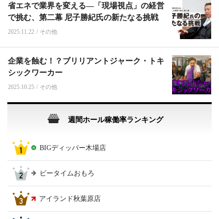
省エネで業界を変える―「現場視点」の経営
で挑む、第二幕 尼子勝紀氏の新たなる挑戦
2025.11.22
/
その他
企業を蝕む！？ブリリアントジャーク・トキ
シックワーカー
2025.10.25
/
その他
週間ホール稼働率ランキング
BIGディッパー木場店
ピータイムおもろ
アイランド秋葉原店