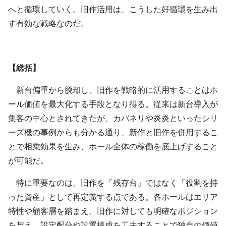
へと循環していく。旧作活用は、こうした好循環を生み出
す有効な戦略なのだ。
【総括】
新台偏重から脱却し、旧作を戦略的に活用することはホ
ール価値を最大化する手段となり得る。従来は新台導入が
集客の中心とされてきたが、カバネリや炎炎といったシリ
ーズ機の事例からも分かる通り、新作と旧作を併用するこ
とで相乗効果を生み、ホール全体の稼働を底上げすること
が可能だ。
特に重要なのは、旧作を「残存台」ではなく「役割を持
った資産」として再定義する点である。各ホールはエリア
特性や顧客層を踏まえ、旧作に対しても明確なポジション
を与え、設定配分や設置構成を工夫することで独自の価値