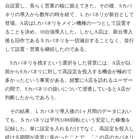
台設置し、長らく営業の核に据えてきた。その後、Sカバ
ネリの導入から数年の時を経て、Ｌカバネリが新台として
登場。A店はLカバネリをメイン機種の一つとして設置す
ることを決め、10台強導入した。しかしA店は、新台導入
後も旧作であるＳカバネリを一切減台することなく、並行
して設置・営業を継続したのである。
Sカバネリを残すという選択をした背景には、A店が以
前からSカバネリに対して高設定を投入する機会が極めて
多かったという事実がある。頻繁にA店を訪れるユーザー
の間で、Sカバネリの扱いについて浸透しているとA店が
判断したからであろう。
その結果、Ｌカバネリ導入後の1ヶ月間のデータにおい
ても、Ｓカバネリは平均3,000回転という安定した稼働を
記録した。単に設定を入れるだけでなく、高設定を投入し
続ける期間が非常に長かったことで、「この店のカバネリ