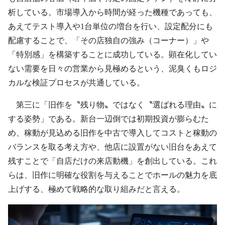
析している。市場導入から時間が経った機種であっても、
あえてテスト導入や1台単位の増台を行い、設定配分にも
配慮することで、「その店独自の強み（コーナー）」や
「特別感」を構築することに成功している。顕在化してい
ない需要を日々の営業から見極めるという、泥臭くもロジ
カルな検証プロセスが共通している。
第三に「旧作を〝残り物〟ではなく〝選ばれる理由〟に
する姿勢」である。新台一辺倒では初期投資が膨らむた
め、稼動が見込める旧作を中古で導入してコストと稼動の
バランスを取る考え方や、他店に設置がない旧台をあえて
残すことで「自店だけの来店動機」を創出している。これ
らは、旧作に明確な役割を与えることでホールの魅力を底
上げする、極めて戦略的な取り組みだと言える。