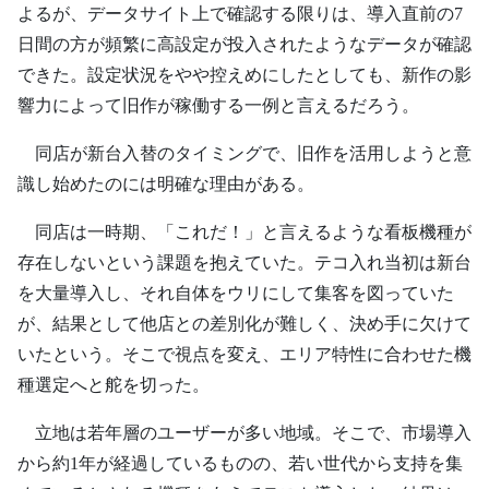
よるが、データサイト上で確認する限りは、導入直前の7
日間の方が頻繁に高設定が投入されたようなデータが確認
できた。設定状況をやや控えめにしたとしても、新作の影
響力によって旧作が稼働する一例と言えるだろう。
同店が新台入替のタイミングで、旧作を活用しようと意
識し始めたのには明確な理由がある。
同店は一時期、「これだ！」と言えるような看板機種が
存在しないという課題を抱えていた。テコ入れ当初は新台
を大量導入し、それ自体をウリにして集客を図っていた
が、結果として他店との差別化が難しく、決め手に欠けて
いたという。そこで視点を変え、エリア特性に合わせた機
種選定へと舵を切った。
立地は若年層のユーザーが多い地域。そこで、市場導入
から約1年が経過しているものの、若い世代から支持を集