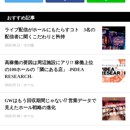
おすすめ記事
ライブ配信がホールにもたらすコト 3名の
配信者に聞くこだわりと矜持
2026.06.21
/
その他
高稼働の要因は周辺施設にアリ!? 稼働上位
の100ホールの「隣にある店」 -PiDEA
RESEARCH-
2026.05.11
/
ホール
GWはもう回収期間じゃない⁉︎ 営業データで
見えたホール戦略の進化
2026.05.09
/
ホール