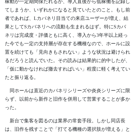
稼動が一定期間保たれるか、導入直後から低稼働を記録し
てしまうか、いずれかになると見ていたとのこと。もし前
者であれば、Lカバネリ目当ての来店ユーザーが増え、結
果としてSカバネリへの流動も生まれるはず。特にSカバ
ネリは完成度・評価ともに高く、導入から3年半以上経っ
た今でも一定の支持層が存在する機種なので、ホールに設
置を続けても「見向きもされない」ような状況は避けられ
るだろうと読んでいた。その読みは結果的に的中したが、
「仮に動かなければ撤去すればいい」程度に軽く考えてい
たと振り返る。
同ホールは直近のカバネリシリーズや炎炎シリーズに限
らず、以前から新作と旧作を併用して営業することが多か
った。
新台で集客を図るのは業界の常套手段。しかし同店長
は、旧作を残すことで「打てる機種の選択肢が増える」と