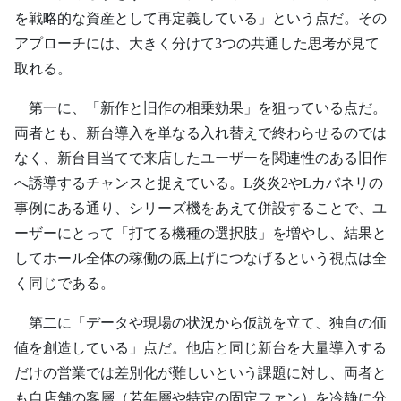
を戦略的な資産として再定義している」という点だ。その
アプローチには、大きく分けて3つの共通した思考が見て
取れる。
第一に、「新作と旧作の相乗効果」を狙っている点だ。
両者とも、新台導入を単なる入れ替えで終わらせるのでは
なく、新台目当てで来店したユーザーを関連性のある旧作
へ誘導するチャンスと捉えている。L炎炎2やLカバネリの
事例にある通り、シリーズ機をあえて併設することで、ユ
ーザーにとって「打てる機種の選択肢」を増やし、結果と
してホール全体の稼働の底上げにつなげるという視点は全
く同じである。
第二に「データや現場の状況から仮説を立て、独自の価
値を創造している」点だ。他店と同じ新台を大量導入する
だけの営業では差別化が難しいという課題に対し、両者と
も自店舗の客層（若年層や特定の固定ファン）を冷静に分