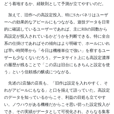
どう着地するか、経験則として予測が立てやすいのだ。
加えて、旧作への高設定投入、特にSカバネリはユーザ
ーへの効果的なアピールにもつながる。遊技データを日常
的に確認しているユーザーであれば、主にRBの回数から
高設定が投入されているかどうかを判断できる。特に全台
系の仕掛けであればその傾向はより明確で、ホールにいれ
ば早い時間帯から「今日は機種単位で強い」を察するユー
ザーも少なくないだろう。データサイト上にも高設定濃厚
の履歴が残ることで「この店は旧台にもきちんと設定を使
う」という信頼感の醸成につながる。
先述の2店舗の店長も、「旧作は設定を入れやすく、そ
れがアピールにもなる」と口を揃えて語っていた。高設定
のデータを知っているからこそ、利益の目処も立てやす
い。ノウハウがある機種だからこそ思い切った設定投入が
でき、その実績がデータとして可視化され、さらなる集客