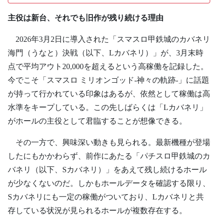
主役は新台、それでも旧作が残り続ける理由
2026年3月2日に導入された「スマスロ甲鉄城のカバネリ
海門（うなと）決戦（以下、Lカバネリ）」が、3月末時
点で平均アウト20,000を超えるという高稼働を記録した。
今でこそ「スマスロ ミリオンゴッド-神々の軌跡-」に話題
が持って行かれている印象はあるが、依然として稼働は高
水準をキープしている。この先しばらくは「Lカバネリ」
がホールの主役として君臨することが想像できる。
その一方で、興味深い動きも見られる。最新機種が登場
したにもかかわらず、前作にあたる「パチスロ甲鉄城のカ
バネリ（以下、Sカバネリ）」をあえて残し続けるホール
が少なくないのだ。しかもホールデータを確認する限り、
Sカバネリにも一定の稼働がついており、Lカバネリと共
存している状況が見られるホールが複数存在する。