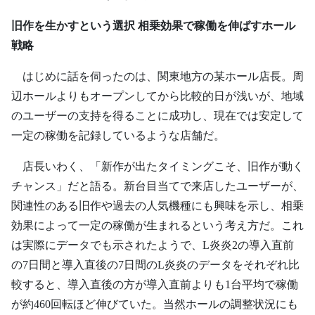
旧作を生かすという選択 相乗効果で稼働を伸ばすホール
戦略
はじめに話を伺ったのは、関東地方の某ホール店長。周
辺ホールよりもオープンしてから比較的日が浅いが、地域
のユーザーの支持を得ることに成功し、現在では安定して
一定の稼働を記録しているような店舗だ。
店長いわく、「新作が出たタイミングこそ、旧作が動く
チャンス」だと語る。新台目当てで来店したユーザーが、
関連性のある旧作や過去の人気機種にも興味を示し、相乗
効果によって一定の稼働が生まれるという考え方だ。これ
は実際にデータでも示されたようで、L炎炎2の導入直前
の7日間と導入直後の7日間のL炎炎のデータをそれぞれ比
較すると、導入直後の方が導入直前よりも1台平均で稼働
が約460回転ほど伸びていた。当然ホールの調整状況にも