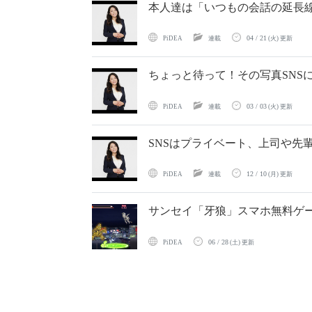
本人達は「いつもの会話の延長線
04 / 21
PiDEA
連載
(火) 更新
ちょっと待って！その写真SNS
03 / 03
PiDEA
連載
(火) 更新
SNSはプライベート、上司や先
12 / 10
PiDEA
連載
(月) 更新
サンセイ「牙狼」スマホ無料ゲ
06 / 28
PiDEA
(土) 更新