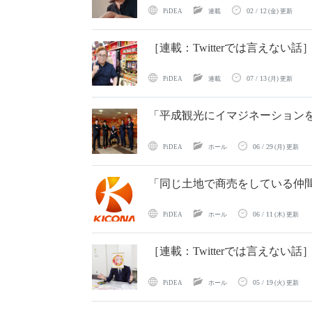
02 / 12
PiDEA
連載
(金) 更新
［連載：Twitterでは言えな
07 / 13
PiDEA
連載
(月) 更新
「平成観光にイマジネーション
06 / 29
PiDEA
ホール
(月) 更新
「同じ土地で商売をしている仲間
06 / 11
PiDEA
ホール
(木) 更新
［連載：Twitterでは言えな
05 / 19
PiDEA
ホール
(火) 更新