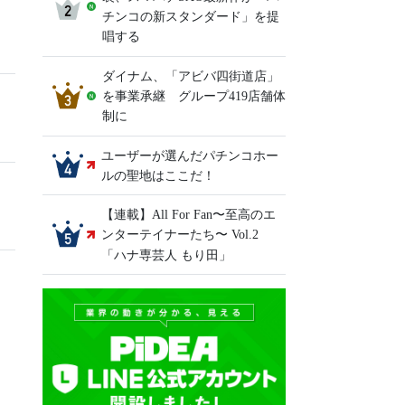
チンコの新スタンダード」を提
唱する
ダイナム、「アビバ四街道店」
を事業承継 グループ419店舗体
制に
ユーザーが選んだパチンコホー
ルの聖地はここだ！
【連載】All For Fan〜至高のエ
ンターテイナーたち〜 Vol.2
「ハナ専芸人 もり田」