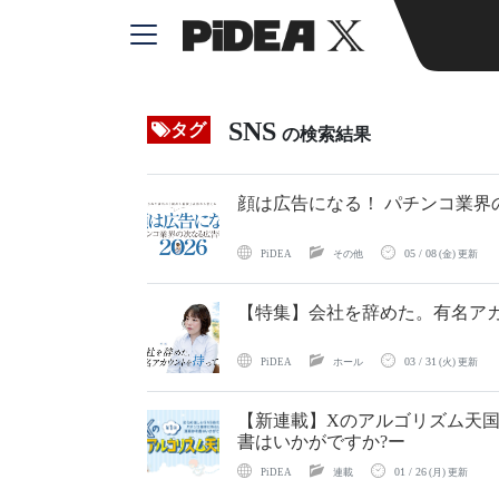
SNS
タグ
の検索結果
顔は広告になる！ パチンコ業界の
05 / 08
PiDEA
その他
(金) 更新
【特集】会社を辞めた。有名ア
03 / 31
PiDEA
ホール
(火) 更新
【新連載】Xのアルゴリズム天国
書はいかがですか?ー
01 / 26
PiDEA
連載
(月) 更新