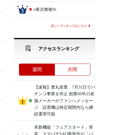
e東京喰種W
詳しいランキングはこちら
アクセスランキング
週間
月間
【速報】豊丸産業、7月31日でパ
チンコ事業を停止 創業66年の老
舗メーカーがファンへメッセー
ジ 設置機は検定期間内なら継
続運用可能
革新機能「フェアスタート」実
装、スマパチSAO最新作が「パ