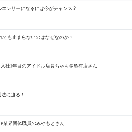
ンフルエンサーになるには今がチャンス⁉︎
れでも止まらないのはなぜなのか？
い話］入社1年目のアイドル店員ちゃも＠亀有店さん
用法に迫る！
話］P業界団体職員のみやもとさん