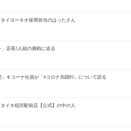
い話］タイヨーネオ採用担当のはったさん
を」店長5人組の挑戦に迫る
」キコーナ社員が「#コロナ共闘PJ」について語る
い話］タイキ稲沢駅前店【公式】の中の人