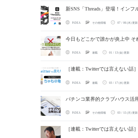
新SNS「Threads」登場！イ
07 / 06
PiDEA
その他情報
(木) 更新
今日もどこかで誰かが炎上中 そ
01 / 13
PiDEA
連載
(金) 更新
［連載：Twitterでは言えな
03 / 17
PiDEA
連載
(水) 更新
パチンコ業界的クラブハウス活
03 / 15
PiDEA
その他情報
(月) 更新
［連載：Twitterでは言えない