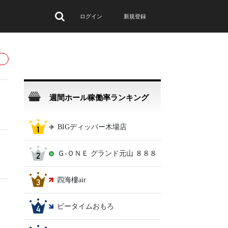
ログイン
新規登録
週間ホール稼働率ランキング
BIGディッパー木場店
Ｇ‐ＯＮＥ グランド元山 ８８８
四海樓air
ピータイムおもろ