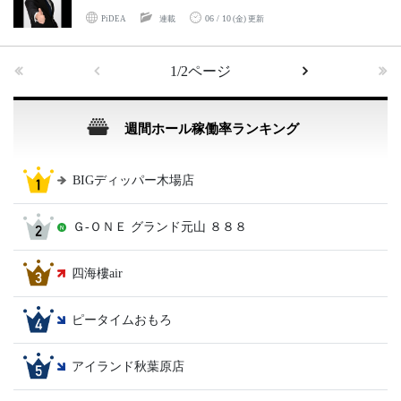
06 / 10
PiDEA
連載
(金) 更新
1/2ページ
週間ホール稼働率ランキング
BIGディッパー木場店
Ｇ‐ＯＮＥ グランド元山 ８８８
四海樓air
ピータイムおもろ
アイランド秋葉原店