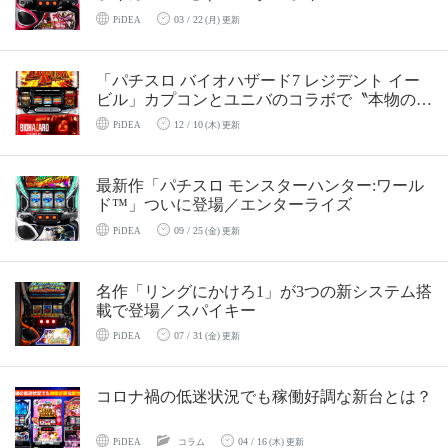
03 / 22
PiDEA
(月) 更新
「パチスロ バイオハザード7 レジデント イー
ビル」カプコンとユニバのコラボで〝本物の恐
怖〟がパチスロに／アデリオン
12 / 10
PiDEA
(木) 更新
最新作「パチスロ モンスターハンター:ワール
ド™」ついに登場／エンターライズ
09 / 25
PiDEA
(金) 更新
名作「リングにかけろ1」が3つの新システム搭
載で登場／スパイキー
07 / 31
PiDEA
(金) 更新
コロナ禍の低迷状況でも稼働好調な新台とは？
04 / 16
PiDEA
コラム
(木) 更新