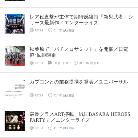
レア役直撃が主体で期待感維持「新鬼武者」シ
リーズ最新作／エンターライズ
01 / 21
PiDEA
(火) 更新
秋葉原で「パチスロサミット」を開催／日電
協･回胴遊商
09 / 30
PiDEA
組合・行政
(月) 更新
カプコンとの業務提携を発表／ユニバーサル
02 / 01
PiDEA
(金) 更新
最長クラスART搭載「戦国BASARA HEROES
PARTY」／エンターライズ
11 / 21
PiDEA
(水) 更新