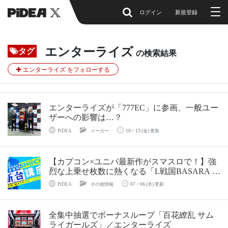
ログイン
新規登録
エンターライズ
タグ
の検索結果
エンターライズ をフォローする
エンターライズが「777EC」に参画、一般ユー
ザーへの影響は…？
10 / 13
PiDEA
メーカー
(金) 更新
【カプコン×ユニバ最新作がスマスロで！】強
烈な上乗せ枚数に熱くなる「L戦国BASARA G
IGA」の運用講座
07 / 06
PiDEA
その他情報
(木) 更新
全集中抽選でボーナスループ「百花繚乱 サム
ライガールズ」／エンターライズ