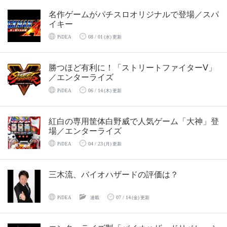
名作ゲームがパチスロオリジナルで登場／スパ
イキー
08 / 01
PiDEA
(水) 更新
勝つほど有利に！「ストリートファイターⅤ」
／エンターライズ
06 / 14
PiDEA
(木) 更新
紅白の専用筐体白野威で人気ゲーム「大神」登
場／エンターライズ
04 / 23
PiDEA
(月) 更新
三木流、バイオハザードの評価は？
07 / 14
PiDEA
連載
(金) 更新