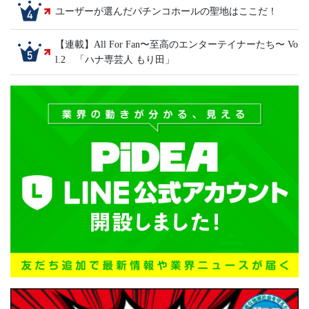
ユーザーが選んだパチンコホールの聖地はここだ！
【連載】All For Fan〜至高のエンターテイナーたち〜 Vo
l.2 「ハナ専芸人 もり田」