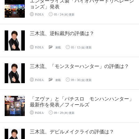
エンターライズ製「バイオハザードリベレーシ
ョンズ」発表
05 / 24
PiDEA
(水) 更新
三木流、逆転裁判の評価は？
05 / 12
PiDEA
連載
(金) 更新
三木流、「モンスターハンター」の評価は？
09 / 30
PiDEA
連載
(金) 更新
「ヱヴァ」と「パチスロ モンハンハンター」
最新作を発表／フィールズ
09 / 29
PiDEA
(木) 更新
三木流、デビルメイクライの評価は？