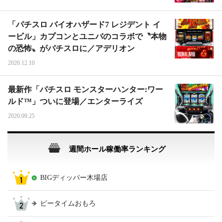
「パチスロ バイオハザード7 レジデント イ
ービル」カプコンとユニバのコラボで〝本物
の恐怖〟がパチスロに／アデリオン
2020.12.10
最新作「パチスロ モンスターハンター:ワー
ルド™」ついに登場／エンターライズ
2020.09.25
週間ホール稼働率ランキング
BIGディッパー木場店
ピータイムおもろ