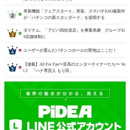
革新機能「フェアスタート」実装、スマパチSAO最新作
が「パチンコの新スタンダード」を提唱する
ダイナム、「アビバ四街道店」を事業承継 グループ41
9店舗体制に
ユーザーが選んだパチンコホールの聖地はここだ！
【連載】All For Fan〜至高のエンターテイナーたち〜 Vo
l.2 「ハナ専芸人 もり田」