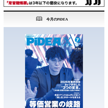
今月のPiDEA