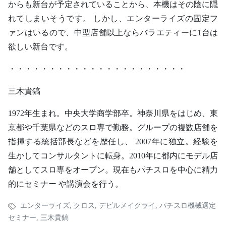
からも新台が予定されていることから、本機はその陰に隠
れてしまいそうです。 しかし、エンターライズの固定フ
ァンはいるので、中型店舗以上ならバラエティーに1台は
欲しい新台です。
・・・・・・・・・・・・・・・・・・・・・・
三木貴鎬
1972年生まれ。中央大学商学部卒。神奈川県をはじめ、東
京都や千葉県などのスロ専で勤務。グループの複数店舗を
指揮する統括部長などを歴任し、 2007年に独立。経験を
生かしてコンサルタントに転身。2010年に都内にモデル店
舗としてスロ専をオープン。現在もパチスロを中心に精力
的にセミナー や講演会を行う。
エンターライズ
,
クロス
,
デビルメイクライ
,
パチスロ機械選定
セミナー
,
三木貴鎬