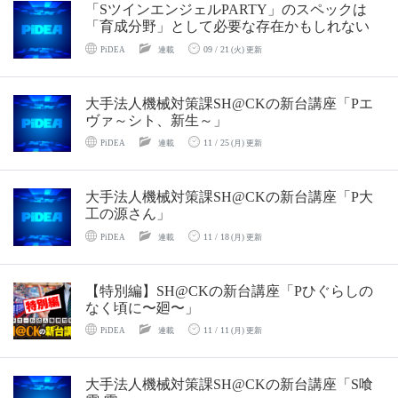
「SツインエンジェルPARTY」のスペックは
「育成分野」として必要な存在かもしれない
09 / 21
PiDEA
連載
(火) 更新
大手法人機械対策課SH@CKの新台講座「Pエ
ヴァ～シト、新生～」
11 / 25
PiDEA
連載
(月) 更新
大手法人機械対策課SH@CKの新台講座「P大
工の源さん」
11 / 18
PiDEA
連載
(月) 更新
【特別編】SH@CKの新台講座「Pひぐらしの
なく頃に〜廻〜」
11 / 11
PiDEA
連載
(月) 更新
大手法人機械対策課SH@CKの新台講座「S喰