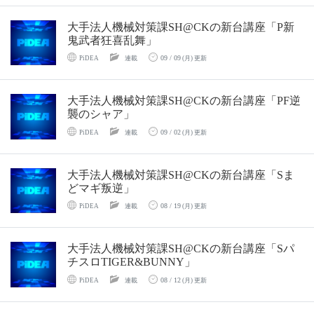
大手法人機械対策課SH@CKの新台講座「P新
鬼武者狂喜乱舞」
09 / 09
PiDEA
連載
(月) 更新
大手法人機械対策課SH@CKの新台講座「PF逆
襲のシャア」
09 / 02
PiDEA
連載
(月) 更新
大手法人機械対策課SH@CKの新台講座「Sま
どマギ叛逆」
08 / 19
PiDEA
連載
(月) 更新
大手法人機械対策課SH@CKの新台講座「Sパ
チスロTIGER&BUNNY」
08 / 12
PiDEA
連載
(月) 更新