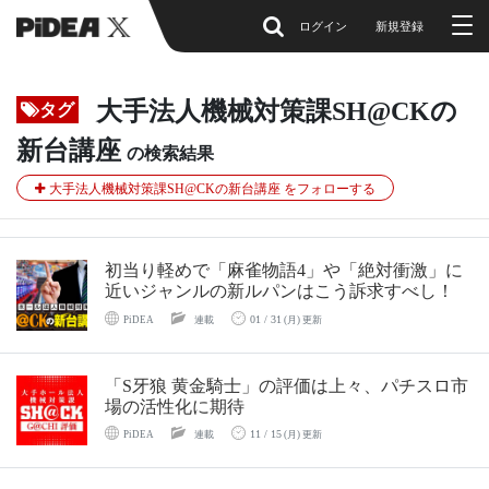
ログイン
新規登録
大手法人機械対策課SH@CKの
タグ
新台講座
の検索結果
大手法人機械対策課SH@CKの新台講座 をフォローする
初当り軽めで「麻雀物語4」や「絶対衝激」に
近いジャンルの新ルパンはこう訴求すべし！
01 / 31
PiDEA
連載
(月) 更新
「S牙狼 黄金騎士」の評価は上々、パチスロ市
場の活性化に期待
11 / 15
PiDEA
連載
(月) 更新