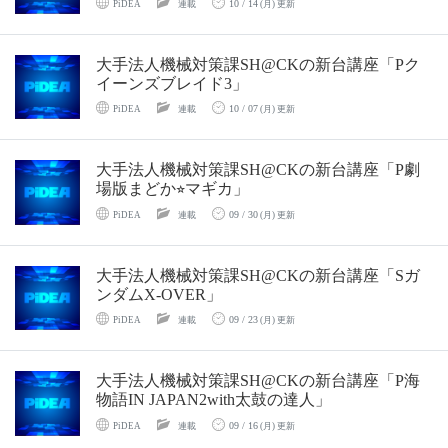
10 / 14
PiDEA
連載
(月) 更新
大手法人機械対策課SH@CKの新台講座「Pク
イーンズブレイド3」
10 / 07
PiDEA
連載
(月) 更新
大手法人機械対策課SH@CKの新台講座「P劇
場版まどか⭐︎マギカ」
09 / 30
PiDEA
連載
(月) 更新
大手法人機械対策課SH@CKの新台講座「Sガ
ンダムX-OVER」
09 / 23
PiDEA
連載
(月) 更新
大手法人機械対策課SH@CKの新台講座「P海
物語IN JAPAN2with太鼓の達人」
09 / 16
PiDEA
連載
(月) 更新