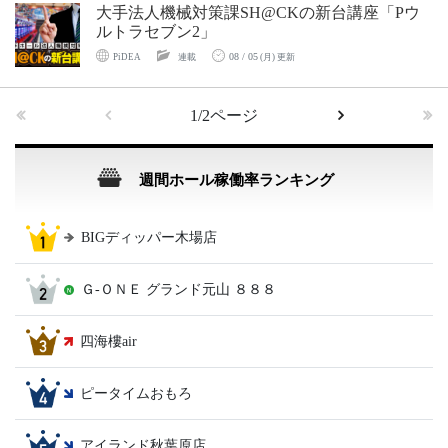
大手法人機械対策課SH@CKの新台講座「Pウ
ルトラセブン2」
08 / 05
PiDEA
連載
(月) 更新
1/2ページ
週間ホール稼働率ランキング
BIGディッパー木場店
Ｇ‐ＯＮＥ グランド元山 ８８８
四海樓air
ピータイムおもろ
アイランド秋葉原店