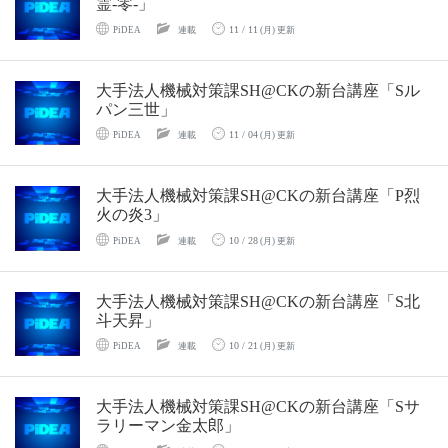
霊-零-」
11 / 11
PiDEA
連載
(月) 更新
大手法人機械対策課SH@CKの新台講座「Sル
パン三世」
11 / 04
PiDEA
連載
(月) 更新
大手法人機械対策課SH@CKの新台講座「P烈
火の炎3」
10 / 28
PiDEA
連載
(月) 更新
大手法人機械対策課SH@CKの新台講座「S北
斗天昇」
10 / 21
PiDEA
連載
(月) 更新
大手法人機械対策課SH@CKの新台講座「Sサ
ラリーマン金太郎」