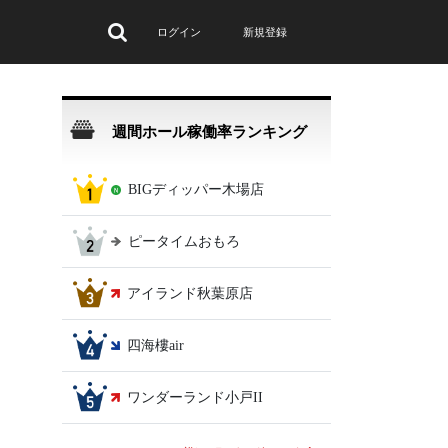
ログイン
新規登録
週間ホール稼働率ランキング
BIGディッパー木場店
ピータイムおもろ
アイランド秋葉原店
四海樓air
ワンダーランド小戸II