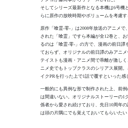
そしてシリーズ最新作となる本機は6号機
らに原作の放映時期やボリュームを考慮す
原作「喰霊-零-」は2008年放送のアニメ
された「喰霊」ですら本編が全12巻と、
るのは「喰霊-零-」の方で、漫画の前日
ておらず、オリジナルの前日譚のみアニメ
テイストも漫画・アニメ間で乖離が激しく
ニメ史でもトップクラスのシリアス展開。
イクPRを行った上で1話で覆すといった
一般的にも異例な形で制作された上、前例
は間違いない。オリジナルストーリーの1
係者から愛され続けており、先日10周年
は頭の片隅にでも覚えておいてもらいたい