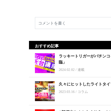
おすすめ記事
ラッキートリガーがパチンコを救
臨」
2024.02.02
/
連載
久々にヒットしたライトタイ
2023.03.16
/
コラム