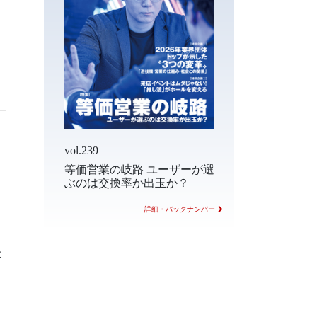
vol.239
等価営業の岐路 ユーザーが選
ぶのは交換率か出玉か？
詳細・バックナンバー
は
に