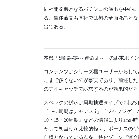
同社開発機となるパチンコの演出を中心に
る。筐体液晶も同社では初の全面液晶とな
出である。
本機「S喰霊-零-～運命乱～」の訴求ポイ
コンテンツはシリーズ機ユーザーからして
こまで多くないのが事実であり、前述した
のアイキャッチで訴求するのが効果的だろ
スペックの訴求は周期抽選タイプでも比較
『1～3周期はチャンス⁉︎』『ジャッジゲ
10・15・20周期』などの情報により止
そして初当りが比較的軽く、ボーナスのゲ
仕様となっている点を、特化ゾーン『運命