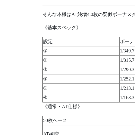
そんな本機はAT純増4.0枚の疑似ボーナ
《基本スペック》
設定
ボーナ
①
1/349.7
②
1/315.7
③
1/290.3
④
1/252.1
⑤
1/213.1
⑥
1/168.3
《通常・AT仕様》
50枚ベース
AT純増