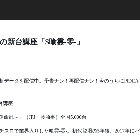
の新台講座「S喰霊-零-」
分析データを配信中。予告ナシ！再配信ナシ！今のうちにPiDEA
台講座
運命乱～」（JFJ・藤商事）全国5,000台
パチスロで業界入りした喰霊-零-。初代登場の5年後、2017年にパ