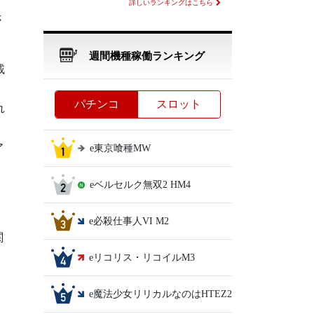
詳しいランキングはこちら
さ
週間機種稼働ランキング
載
パチンコ
スロット
れ
ア
e東京喰種MW
eベルセルク無双2 HM4
と
e必殺仕事人VI M2
関
eリコリス・リコイルM3
e魔法少女リリカルなのはHTEZ2