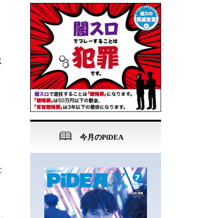
成
今月のPiDEA
な