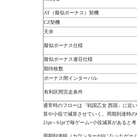
AT（擬似ボーナス）契機
CZ契機
天井
擬似ボーナス仕様
擬似ボーナス連荘仕様
期待枚数
ボーナス間インターバル
有利区間完走条件
通常時のフローは「戦国乙女 西国」に近
算や小役で減算させていく。周期到達時の
21pt～61ptで毎ゲーム+小役減算があ
周期到達時（カウンターが0になったゲー