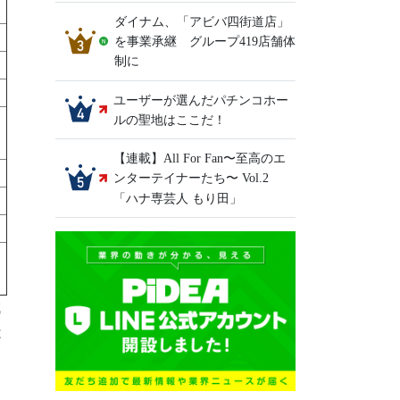
ダイナム、「アビバ四街道店」
を事業承継 グループ419店舗体
制に
ユーザーが選んだパチンコホー
ルの聖地はここだ！
【連載】All For Fan〜至高のエ
ンターテイナーたち〜 Vol.2
「ハナ専芸人 もり田」
減
は