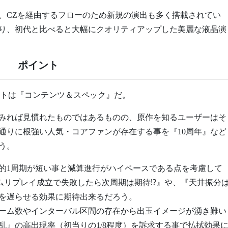
、CZを経由するフローのため新規の演出も多く搭載されてい
り、初代と比べると大幅にクオリティアップした美麗な液晶演
ポイント
ントは『コンテンツ＆スペック』だ。
みれば見慣れたものではあるものの、原作を知るユーザーはそ
通りに根強い人気・コアファンが存在する事を『10周年』など
う。
的1周期が短い事と減算進行がハイペースである点を考慮して
ームリプレイ成立で失敗したら次周期は期待⁉︎』や、『天井振分
め時を遅らせる効果に期待出来るだろう。
ーム数やインターバル区間の存在から出玉イメージが湧き難い
乱』の高出現率（初当りの1/8程度）を訴求する事で払拭効果