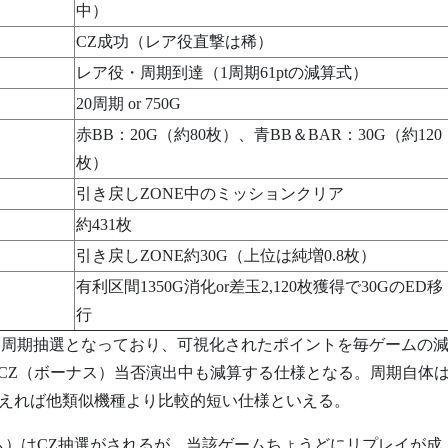
中）
CZ成功（レア役直撃は稀）
レア役・周期到達（1周期61ptの減算式）
20周期 or 750G
赤BB：20G（約80枚）、青BB＆BAR：30G（約120
枚）
引き戻しZONE中のミッションクリア
約431枚
引き戻しZONE約30G（上位は純増0.8枚）
有利区間1350G消化or差玉2,120枚獲得で30GのED移
行
い周期抽選となっており、可視化されたポイントを毎ゲームの
CZ（ボーナス）当否演出中も減算する仕様となる。周期自体
ると考えれば他類似機種より比較的短い仕様といえる。
ム）はCZ抽選がされるが、当該ゲームちょうどにリプレイが成