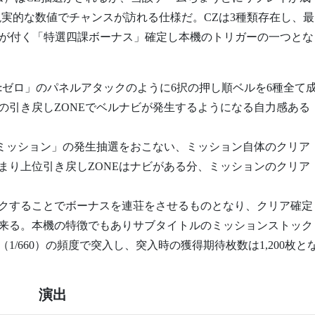
現実的な数値でチャンスが訪れる仕様だ。CZは3種類存在し、最
上」が付く「特選四課ボーナス」確定し本機のトリガーの一つとな
:ゼロ」のパネルアタックのように6択の押し順ベルを6種全て
の引き戻しZONEでベルナビが発生するようになる自力感ある
「ミッション」の発生抽選をおこない、ミッション自体のクリア
まり上位引き戻しZONEはナビがある分、ミッションのクリア
クすることでボーナスを連荘をさせるものとなり、クリア確定
来る。本機の特徴でもありサブタイトルのミッションストック
1/660）の頻度で突入し、突入時の獲得期待枚数は1,200枚と
演出