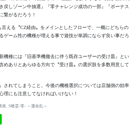
き戻しゾーン中抽選』『零チャレンジ成功の一部』『ボーナス
に繋がるだろう！
も言える〝CZ経由〟をメインとしたフローで、一概にどちらの
るゲーム性の機種が増える事で遊技が単調にならず良い事だろ
新機種には『旧基準機撤去に伴う既存ユーザーの受け皿』とい
含めありとあらゆる方向で〝受け皿〟の選択肢を多数用意して
』されてしまうこと。今後の機種選択については店舗側の効率
心理にも注意してなければいけない！
講座
,
S喰霊-零- ～運命乱～