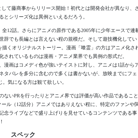
として藤商事からリリース開始！初代とは開発会社が異なり、
るとシリーズ化は異例といえるだろう。
で、全12話。さらにアニメの原作である2005年に少年エースで連
お世辞でも長編とは言えない程の規模だ。そして遊技機化してい
譚を描くオリジナルストーリー。漫画「喰霊」の方はアニメ化さ
化されているものは漫画・アニメ業界でも異例の形式だ。
、漫画はコメディ色が強いテイストに対し、アニメは1話から
ネタバレを多分に含むので多くは書かないが、放映までにフェ
感じ。気になる方は観て欲しい。
のないPRを行ったりとアニメ界では評価が高い作品であるこ
クール（12話分）アニメではありえない程に、特定のファンや
の記念ライブなどで盛り上げりを見せているコンテンツである事
！
スペック