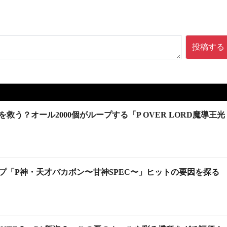
投稿する
う？オール2000個がループする「P OVER LORD魔導王光
プ「P神・天才バカボン〜甘神SPEC〜」ヒットの要因を探る