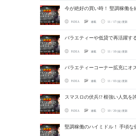
今が絶好の買い時！ 堅調稼働を続
11 / 17
PiDEA
連載
(金) 更新
バラエティーや低貸で再活躍する
11 / 10
PiDEA
連載
(金) 更新
バラエティーコーナー拡充にオス
11 / 03
PiDEA
連載
(金) 更新
スマスロの伏兵!? 根強い人気を
10 / 20
PiDEA
連載
(金) 更新
堅調稼働のハイミドル！ 手頃な価