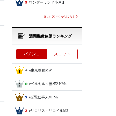
ワンダーランド小戸II
詳しいランキングはこちら
週間機種稼働ランキング
パチンコ
スロット
e東京喰種MW
eベルセルク無双2 HM4
e必殺仕事人VI M2
）
eリコリス・リコイルM3