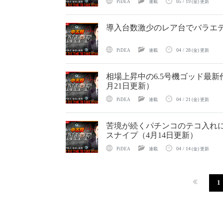
05 / 19
PiDEA
連載
(金) 更新
導入台数激少のレア台でバラエテ
04 / 28
PiDEA
連載
(金) 更新
相場上昇中の6.5号機ゴッド最新
月21日更新）
04 / 21
PiDEA
連載
(金) 更新
苦境が続くパチンコのテコ入れ
スナイプ（4月14日更新）
04 / 14
PiDEA
連載
(金) 更新
1