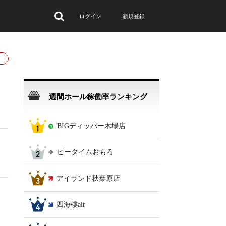
ログイン
新規登録
週間ホール稼働率ランキング
BIGディッパー木場店
ピータイムおもろ
アイランド秋葉原店
四海樓air