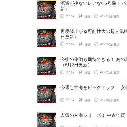
流通が少ないレアな6.5号機！ 
新）
06 / 23
PiDEA
連載
(金) 更新
再度値上がる可能性大の超人気機
日更新）
06 / 09
PiDEA
連載
(金) 更新
今後の稼働も期待できる！ あの
（6月2日更新）
06 / 02
PiDEA
連載
(金) 更新
今週も甘海をピックアップ！ 安
05 / 26
PiDEA
連載
(金) 更新
人気の甘海シリーズ！ 中古で買