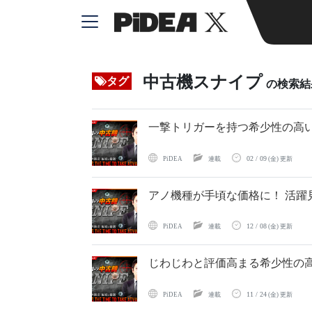
中古機スナイプ
タグ
の検索結
一撃トリガーを持つ希少性の高い
02 / 09
PiDEA
連載
(金) 更新
アノ機種が手頃な価格に！ 活躍
12 / 08
PiDEA
連載
(金) 更新
じわじわと評価高まる希少性の高
11 / 24
PiDEA
連載
(金) 更新