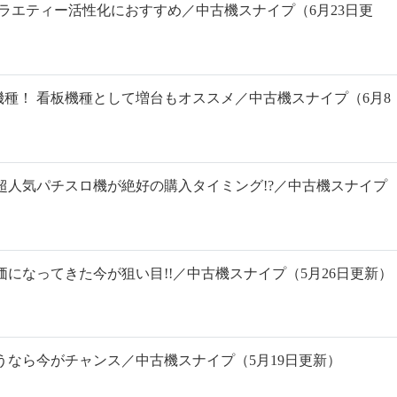
バラエティー活性化におすすめ／中古機スナイプ（6月23日更
種！ 看板機種として増台もオススメ／中古機スナイプ（6月8
超人気パチスロ機が絶好の購入タイミング!?／中古機スナイプ
価になってきた今が狙い目!!／中古機スナイプ（5月26日更新）
うなら今がチャンス／中古機スナイプ（5月19日更新）