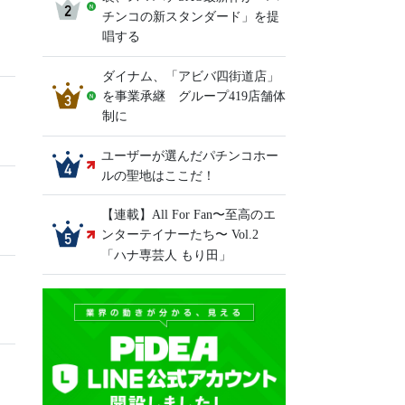
チンコの新スタンダード」を提
唱する
ダイナム、「アビバ四街道店」
を事業承継 グループ419店舗体
制に
ユーザーが選んだパチンコホー
ルの聖地はここだ！
【連載】All For Fan〜至高のエ
ンターテイナーたち〜 Vol.2
「ハナ専芸人 もり田」