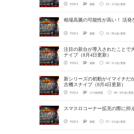
10 / 13
PiDEA
連載
(金) 更新
相場高騰の可能性が高い！ 活発
10 / 06
PiDEA
連載
(金) 更新
注目の新台が導入されたことで大
ナイプ（8月4日更新）
08 / 11
PiDEA
連載
(金) 更新
新シリーズの初動がイマイチだ
古機スナイプ（8月4日更新）
08 / 04
PiDEA
その他情報
(金) 更新
スマスロコーナー拡充の際に抑え
07 / 14
PiDEA
連載
(金) 更新