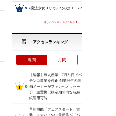
e魔法少女リリカルなのはHTEZ2
詳しいランキングはこちら
アクセスランキング
ス
週間
月間
【速報】豊丸産業、7月31日でパ
チンコ事業を停止 創業66年の老
舗メーカーがファンへメッセー
ジ 設置機は検定期間内なら継
続運用可能
革新機能「フェアスタート」実
装、スマパチSAO最新作が「パ