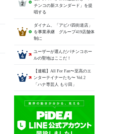
チンコの新スタンダード」を提
唱する
ダイナム、「アビバ四街道店」
を事業承継 グループ419店舗体
制に
ユーザーが選んだパチンコホー
ルの聖地はここだ！
【連載】All For Fan〜至高のエ
ンターテイナーたち〜 Vol.2
「ハナ専芸人 もり田」