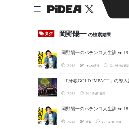
岡野陽一
タグ
の検索結果
岡野陽一のパチンコ人生訓 vol19
02 / 03
PiDEA
その他情報
(金) 更新
「P牙狼GOLD IMPACT」の
01 / 15
PiDEA
(日) 更新
岡野陽一のパチンコ人生訓 vol1
01 / 13
PiDEA
連載
(金) 更新