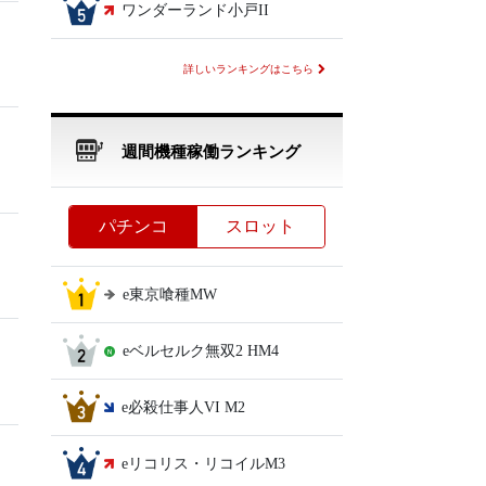
ワンダーランド小戸II
詳しいランキングはこちら
週間機種稼働ランキング
パチンコ
スロット
e東京喰種MW
eベルセルク無双2 HM4
e必殺仕事人VI M2
eリコリス・リコイルM3