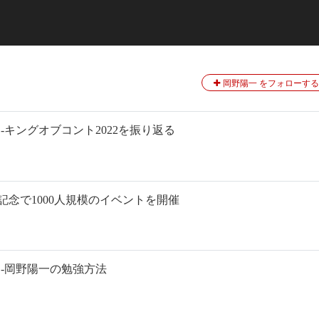
岡野陽一 をフォローする
 -キングオブコント2022を振り返る
導入記念で1000人規模のイベントを開催
8 -岡野陽一の勉強方法