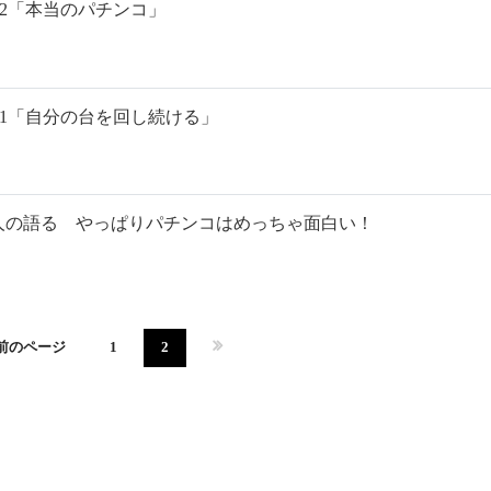
.2「本当のパチンコ」
.1「自分の台を回し続ける」
人の語る やっぱりパチンコはめっちゃ面白い！
 前のページ
1
2