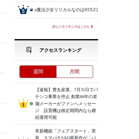
e魔法少女リリカルなのはHTEZ2
詳しいランキングはこちら
アクセスランキング
週間
月間
【速報】豊丸産業、7月31日でパ
チンコ事業を停止 創業66年の老
舗メーカーがファンへメッセー
ジ 設置機は検定期間内なら継
続運用可能
革新機能「フェアスタート」実
装、スマパチSAO最新作が「パ