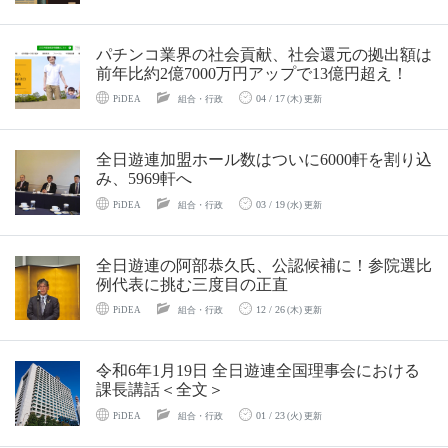
パチンコ業界の社会貢献、社会還元の拠出額は
前年比約2億7000万円アップで13億円超え！
04 / 17
PiDEA
組合・行政
(木) 更新
全日遊連加盟ホール数はついに6000軒を割り込
み、5969軒へ
03 / 19
PiDEA
組合・行政
(水) 更新
全日遊連の阿部恭久氏、公認候補に！参院選比
例代表に挑む三度目の正直
12 / 26
PiDEA
組合・行政
(木) 更新
令和6年1月19日 全日遊連全国理事会における
課長講話＜全文＞
01 / 23
PiDEA
組合・行政
(火) 更新