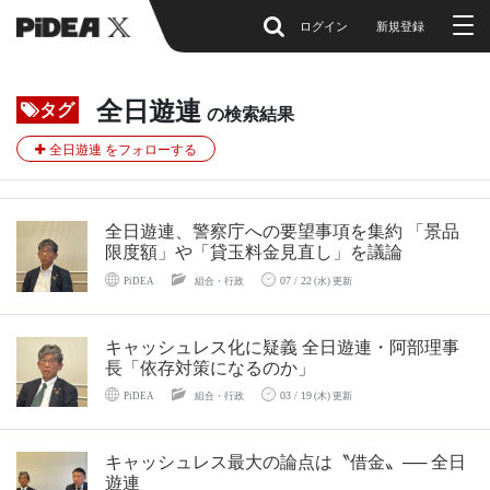
ログイン
新規登録
全日遊連
タグ
の検索結果
全日遊連 をフォローする
全日遊連、警察庁への要望事項を集約 「景品
限度額」や「貸玉料金見直し」を議論
07 / 22
PiDEA
組合・行政
(水) 更新
キャッシュレス化に疑義 全日遊連・阿部理事
長「依存対策になるのか」
03 / 19
PiDEA
組合・行政
(木) 更新
キャッシュレス最大の論点は〝借金〟── 全日
遊連