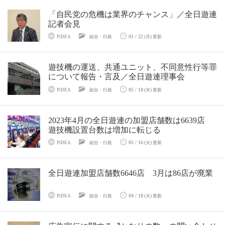
「自民党の危機は業界のチャンス」／全日遊連
記者会見
01 / 22
PiDEA
組合・行政
(月) 更新
遊技機の運送、共通ユニット、不同意性行等罪
について報告・言及／全日遊連理事会
05 / 18
PiDEA
組合・行政
(木) 更新
2023年4月の全日遊連の加盟店舗数は6639店
遊技機設置台数は増加に転じる
05 / 16
PiDEA
組合・行政
(火) 更新
全日遊連加盟店舗数6646店 3月は86店が廃業
04 / 18
PiDEA
組合・行政
(火) 更新