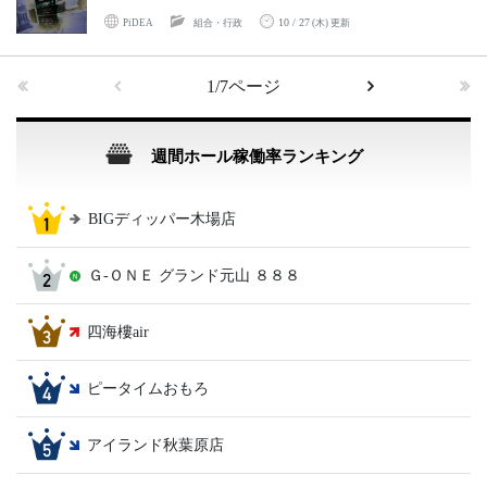
10 / 27
PiDEA
組合・行政
(木) 更新
1/7ページ
週間ホール稼働率ランキング
BIGディッパー木場店
Ｇ‐ＯＮＥ グランド元山 ８８８
四海樓air
ピータイムおもろ
アイランド秋葉原店