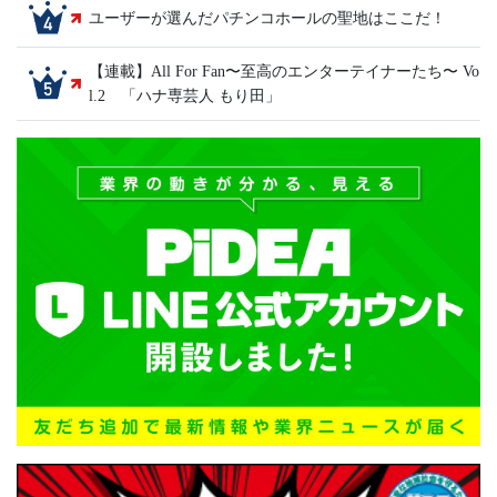
ユーザーが選んだパチンコホールの聖地はここだ！
【連載】All For Fan〜至高のエンターテイナーたち〜 Vo
l.2 「ハナ専芸人 もり田」