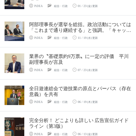
01 / 23
PiDEA
組合・行政
(金) 更新
阿部理事長が選挙を総括。政治活動については
「これまで通り継続する」と強調。「キャッシ
ュレス化」についても言及
11 / 19
PiDEA
組合・行政
(水) 更新
業界の〝基礎票約9万票〟に一定の評価 平川
副理事長が言及
07 / 23
PiDEA
組合・行政
(水) 更新
全日遊連総会で遊技業の原点とパーパス（存在
意義）を共有
06 / 19
PiDEA
組合・行政
(木) 更新
完全分析！ どこよりも詳しい 広告宣伝ガイド
ライン（第3版）
06 / 13
PiDEA
組合・行政
(金) 更新