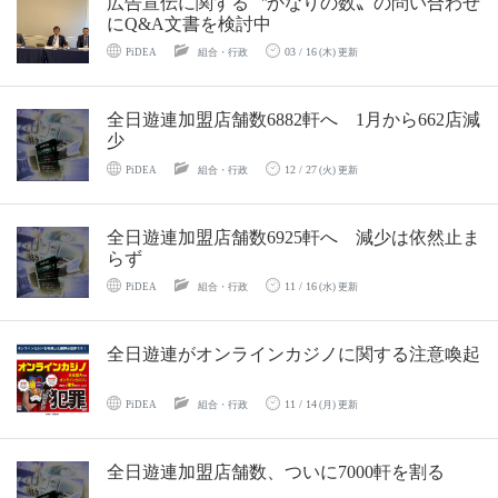
広告宣伝に関する〝かなりの数〟の問い合わせ
にQ&A文書を検討中
03 / 16
PiDEA
組合・行政
(木) 更新
全日遊連加盟店舗数6882軒へ 1月から662店減
少
12 / 27
PiDEA
組合・行政
(火) 更新
全日遊連加盟店舗数6925軒へ 減少は依然止ま
らず
11 / 16
PiDEA
組合・行政
(水) 更新
全日遊連がオンラインカジノに関する注意喚起
11 / 14
PiDEA
組合・行政
(月) 更新
全日遊連加盟店舗数、ついに7000軒を割る