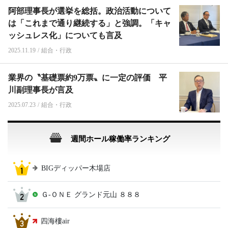
阿部理事長が選挙を総括。政治活動について
は「これまで通り継続する」と強調。「キャ
ッシュレス化」についても言及
2025.11.19
/
組合・行政
業界の〝基礎票約9万票〟に一定の評価 平
川副理事長が言及
2025.07.23
/
組合・行政
週間ホール稼働率ランキング
BIGディッパー木場店
Ｇ‐ＯＮＥ グランド元山 ８８８
四海樓air