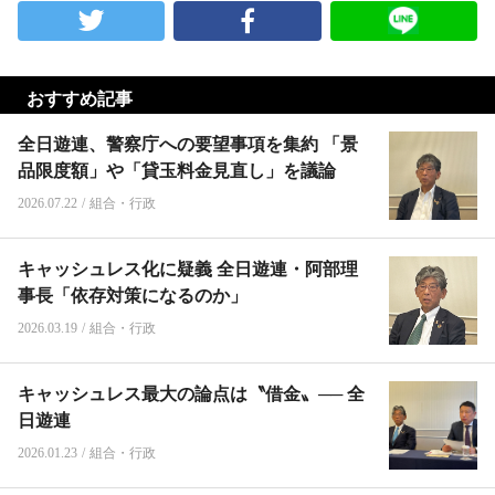
おすすめ記事
全日遊連、警察庁への要望事項を集約 「景
品限度額」や「貸玉料金見直し」を議論
2026.07.22
/
組合・行政
キャッシュレス化に疑義 全日遊連・阿部理
事長「依存対策になるのか」
2026.03.19
/
組合・行政
キャッシュレス最大の論点は〝借金〟── 全
日遊連
2026.01.23
/
組合・行政