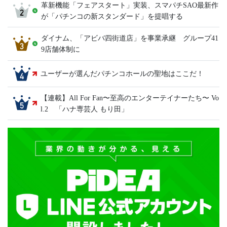
革新機能「フェアスタート」実装、スマパチSAO最新作
が「パチンコの新スタンダード」を提唱する
ダイナム、「アビバ四街道店」を事業承継 グループ41
9店舗体制に
ユーザーが選んだパチンコホールの聖地はここだ！
【連載】All For Fan〜至高のエンターテイナーたち〜 Vo
l.2 「ハナ専芸人 もり田」