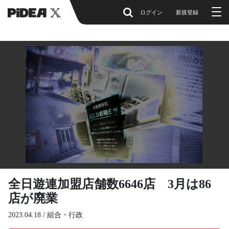
ログイン
新規登録
全日遊連加盟店舗数6646店 3月は86
店が廃業
2023.04.18 /
組合・行政