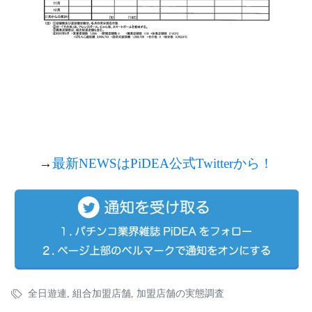
→
最新NEWSは
PiDEA
公式
Twitterから！
全日遊連
,
組合加盟店舗
,
加盟店舗の実態調査