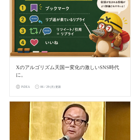
Xのアルゴリズム天国ー変化の激しいSNS時代
に。
06 / 29
PiDEA
(月) 更新