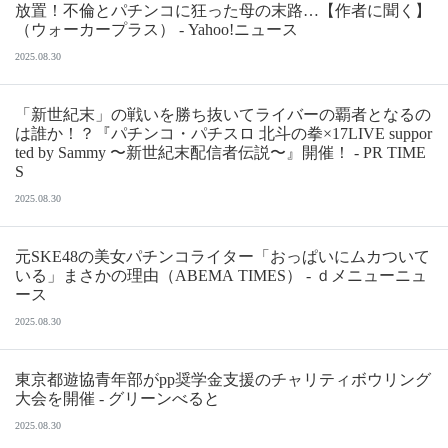
放置！不倫とパチンコに狂った母の末路…【作者に聞く】
（ウォーカープラス） - Yahoo!ニュース
2025.08.30
「新世紀末」の戦いを勝ち抜いてライバーの覇者となるの
は誰か！？『パチンコ・パチスロ 北斗の拳×17LIVE suppor
ted by Sammy 〜新世紀末配信者伝説〜』開催！ - PR TIME
S
2025.08.30
元SKE48の美女パチンコライター「おっぱいにムカついて
いる」まさかの理由（ABEMA TIMES） - ｄメニューニュ
ース
2025.08.30
東京都遊協青年部がpp奨学金支援のチャリティボウリング
大会を開催 - グリーンべると
2025.08.30