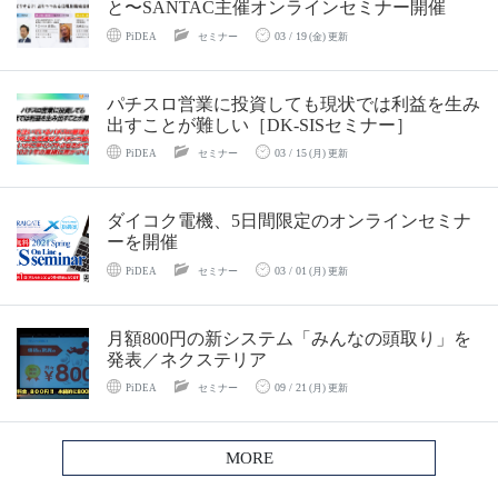
と〜SANTAC主催オンラインセミナー開催
03 / 19
PiDEA
セミナー
(金) 更新
パチスロ営業に投資しても現状では利益を生み
出すことが難しい［DK-SISセミナー］
03 / 15
PiDEA
セミナー
(月) 更新
ダイコク電機、5日間限定のオンラインセミナ
ーを開催
03 / 01
PiDEA
セミナー
(月) 更新
月額800円の新システム「みんなの頭取り」を
発表／ネクステリア
09 / 21
PiDEA
セミナー
(月) 更新
MORE