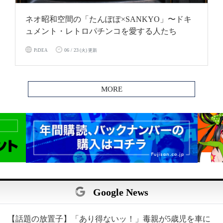
ネオ昭和空間の「たんぽぽ×SANKYO」〜ドキ
ュメント・レトロパチンコを愛する人たち
06 / 23
PiDEA
(火) 更新
MORE
Google News
【話題の放置子】「あり得ないッ！」毒親が5歳児を車に