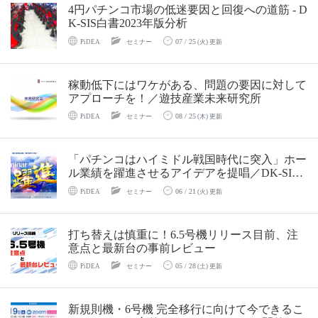
4円パチンコ市場の低迷要因と回復への道筋 - D
K-SIS白書2023年版分析
07 / 25
PiDEA
セミナー
(火) 更新
稼動低下にはワケがある、問題の要因に対して
アプローチを！／遊技産業未来研究所
08 / 25
PiDEA
セミナー
(木) 更新
「パチンコはハイミドル戦国時代に突入」ホー
ル業績を躍進させるアイデアを提唱／DK-SIS
セミナー
06 / 21
PiDEA
セミナー
(火) 更新
打ち替えは慎重に！6.5号機リリース目前、注
意点と最新台の事前レビュー
05 / 28
PiDEA
セミナー
(土) 更新
新規則機・6号機 完全移行に向けて今できるこ