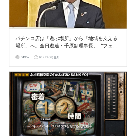
パチンコ店は「遊ぶ場所」から「地域を支える
場所」へ。全日遊連・千原副理事長、〝フェー
ズフリー〟を提唱
06 / 25
PiDEA
(木) 更新