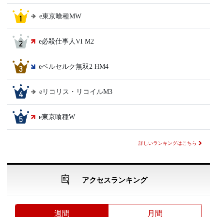
e東京喰種MW
e必殺仕事人VI M2
eベルセルク無双2 HM4
eリコリス・リコイルM3
e東京喰種W
詳しいランキングはこちら
アクセスランキング
週間
月間