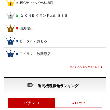
BIGディッパー木場店
Ｇ‐ＯＮＥ グランド元山 ８８８
四海樓air
ピータイムおもろ
アイランド秋葉原店
詳しいランキングはこちら
週間機種稼働ランキング
パチンコ
スロット