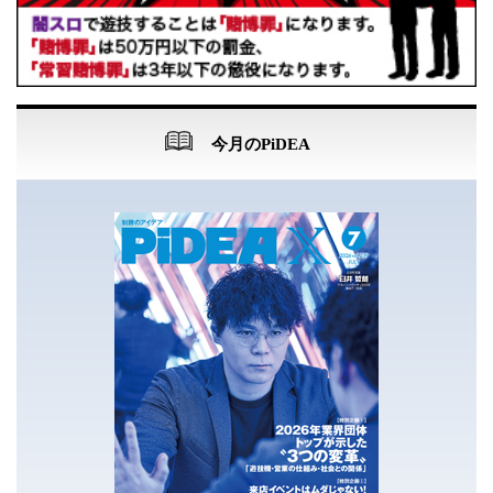
今月のPiDEA