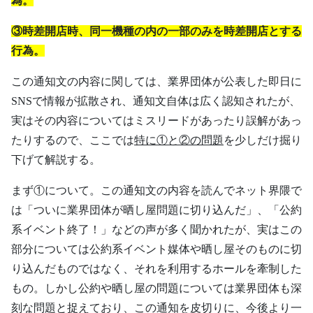
為。
③時差開店時、同一機種の内の一部のみを時差開店とする
行為。
この通知文の内容に関しては、業界団体が公表した即日に
SNSで情報が拡散され、通知文自体は広く認知されたが、
実はその内容についてはミスリードがあったり誤解があっ
たりするので、ここでは
特に①と②の問題
を少しだけ掘り
下げて解説する。
まず①について。この通知文の内容を読んでネット界隈で
は「ついに業界団体が晒し屋問題に切り込んだ」、「公約
系イベント終了！」などの声が多く聞かれたが、実はこの
部分については公約系イベント媒体や晒し屋そのものに切
り込んだものではなく、それを利用するホールを牽制した
もの。しかし公約や晒し屋の問題については業界団体も深
刻な問題と捉えており、この通知を皮切りに、今後より一