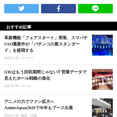
おすすめ記事
革新機能「フェアスタート」実装、スマパチ
SAO最新作が「パチンコの新スタンダー
ド」を提唱する
2026.07.28
/
メーカー
GWはもう回収期間じゃない⁉︎ 営業データで
見えたホール戦略の進化
2026.05.09
/
ホール
アニメの力でファン拡大へ
AnimeJapan2026で今年もブース出展
2026.03.28
/
組合・行政