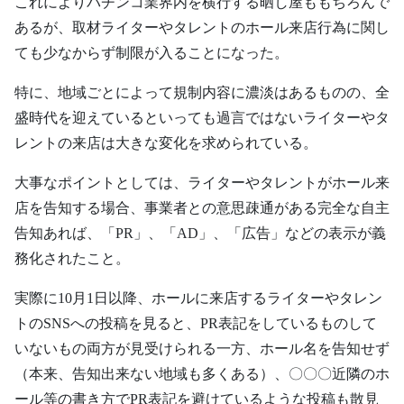
これによりパチンコ業界内を横行する晒し屋ももちろんで
あるが、取材ライターやタレントのホール来店行為に関し
ても少なからず制限が入ることになった。
特に、地域ごとによって規制内容に濃淡はあるものの、全
盛時代を迎えているといっても過言ではないライターやタ
レントの来店は大きな変化を求められている。
大事なポイントとしては、ライターやタレントがホール来
店を告知する場合、事業者との意思疎通がある完全な自主
告知あれば、「PR」、「AD」、「広告」などの表示が義
務化されたこと。
実際に10月1日以降、ホールに来店するライターやタレン
トのSNSへの投稿を見ると、PR表記をしているものして
いないもの両方が見受けられる一方、ホール名を告知せず
（本来、告知出来ない地域も多くある）、〇〇〇近隣のホ
ール等の書き方でPR表記を避けているような投稿も散見