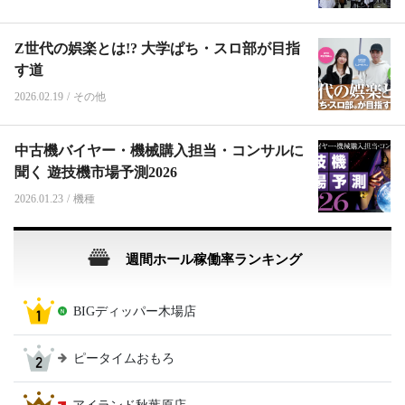
Z世代の娯楽とは!? 大学ぱち・スロ部が目指
す道
2026.02.19
/
その他
中古機バイヤー・機械購入担当・コンサルに
聞く 遊技機市場予測2026
2026.01.23
/
機種
週間ホール稼働率ランキング
BIGディッパー木場店
ピータイムおもろ