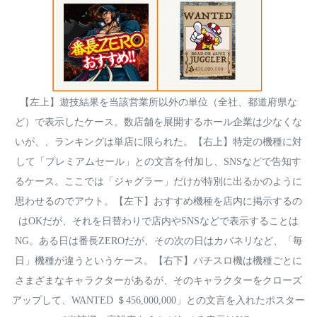
【左上】遊技結果を当該営業所以外の単位（全社、都道府県な
ど）で表示したケース。数店舗を展開するホール企業は少なくな
いが、、ランキングは単店に限られた。【右上】特定の機種に対
して「プレミアムセール」との文言を付加し、SNSなどで告知す
るケース。ここでは「ジャグラー」だけが特別に出るかのように
思わせるのでアウト。【左下】おすすめ機種を店内に掲示するの
はOKだが、それを日替わりで店内やSNSなどで表示することは
NG。ある日は番長ZEROだが、その次の日はカバネリなど、「毎
日」機種が違うというケース。【右下】パチスロ機は機種ごとに
さまざまなキャラクターがあるが、そのキャラクターをクローズ
アップして、WANTED ＄456,000,000」との文言を入れたポスター