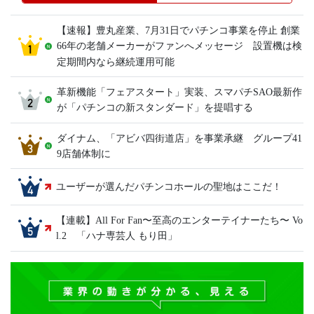
【速報】豊丸産業、7月31日でパチンコ事業を停止 創業
66年の老舗メーカーがファンへメッセージ 設置機は検
定期間内なら継続運用可能
革新機能「フェアスタート」実装、スマパチSAO最新作
が「パチンコの新スタンダード」を提唱する
ダイナム、「アビバ四街道店」を事業承継 グループ41
9店舗体制に
ユーザーが選んだパチンコホールの聖地はここだ！
【連載】All For Fan〜至高のエンターテイナーたち〜 Vo
l.2 「ハナ専芸人 もり田」