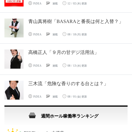
12 / 02
PiDEA
連載
(木) 更新
青山真将樹「BASARAと番長は何と入替？」
08 / 18
PiDEA
連載
(月) 更新
高橋正人「９月の甘デジ活用法」
08 / 13
PiDEA
連載
(水) 更新
三木流「危険な香りのする台とは？」
08 / 01
PiDEA
連載
(金) 更新
週間ホール稼働率ランキング