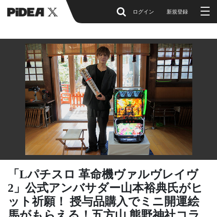
ログイン
新規登録
「Lパチスロ 革命機ヴァルヴレイヴ
2」公式アンバサダー山本裕典氏がヒ
ット祈願！ 授与品購入でミニ開運絵
馬がもらえる！五方山 熊野神社コラ