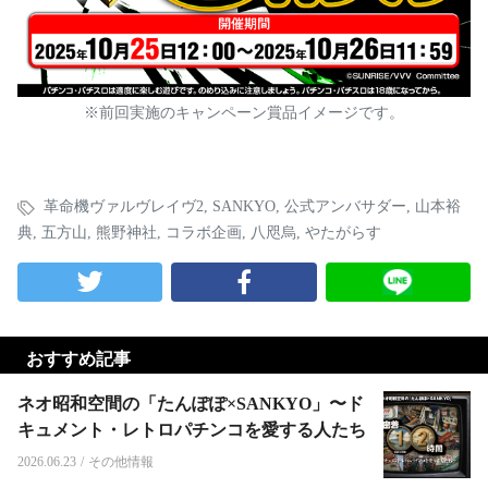
※前回実施のキャンペーン賞品イメージです。
革命機ヴァルヴレイヴ2
,
SANKYO
,
公式アンバサダー
,
山本裕
典
,
五方山
,
熊野神社
,
コラボ企画
,
八咫烏
,
やたがらす
おすすめ記事
ネオ昭和空間の「たんぽぽ×SANKYO」〜ド
キュメント・レトロパチンコを愛する人たち
2026.06.23
/
その他情報