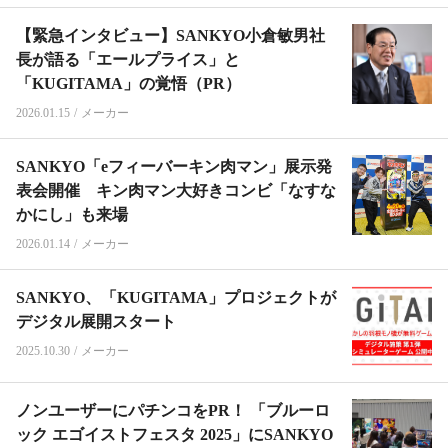
【緊急インタビュー】SANKYO小倉敏男社
長が語る「エールプライス」と
「KUGITAMA」の覚悟（PR）
2026.01.15
/
メーカー
SANKYO「eフィーバーキン肉マン」展示発
表会開催 キン肉マン大好きコンビ「なすな
かにし」も来場
2026.01.14
/
メーカー
SANKYO、「KUGITAMA」プロジェクトが
デジタル展開スタート
2025.10.30
/
メーカー
ノンユーザーにパチンコをPR！ 「ブルーロ
ック エゴイストフェスタ 2025」にSANKYO