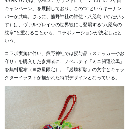
SANKYOでは、公式Xアカウントにて「V（5）のつく日
キャンペーン」を展開しており、この“5”というキーナン
バーが共鳴。さらに、熊野神社の神使・八咫烏（やたがら
す）は、ヴァルヴレイヴの世界観にも登場する“八咫烏の
紋章”と重なることから、コラボレーションが決定したと
いう。
コラボ実施に伴い、熊野神社では授与品（ステッカーやお
守り）を購入した参拝者に、ノベルティ「ミニ開運絵馬」
を無料配布（※数量限定）。「必勝祈願」の文字とキャラ
クターイラストが描かれた特製デザインとなっている。