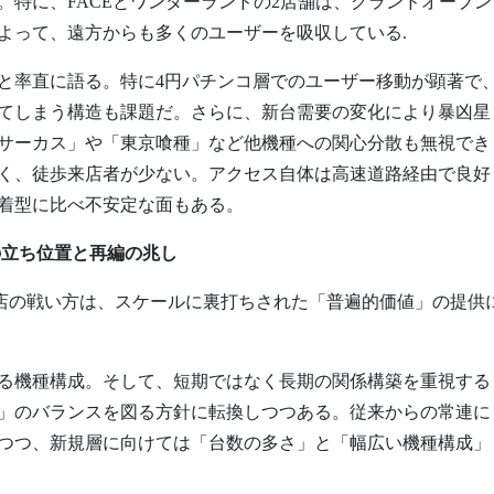
。特に、FACEとワンダーランドの2店舗は、グランドオープン
よって、遠方からも多くのユーザーを吸収している.
と率直に語る。特に4円パチンコ層でのユーザー移動が顕著で
てしまう構造も課題だ。さらに、新台需要の変化により暴凶星
サーカス」や「東京喰種」など他機種への関心分散も無視でき
く、徒歩来店者が少ない。アクセス自体は高速道路経由で良好
着型に比べ不安定な面もある。
の立ち位置と再編の兆し
39筑紫野店の戦い方は、スケールに裏打ちされた「普遍的価値」の提供
る機種構成。そして、短期ではなく長期の関係構築を重視する
」のバランスを図る方針に転換しつつある。従来からの常連に
つつ、新規層に向けては「台数の多さ」と「幅広い機種構成」