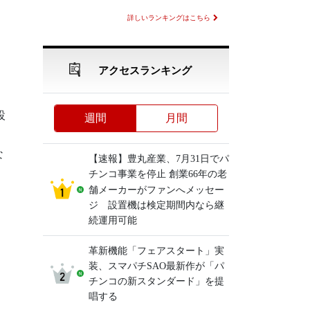
詳しいランキングはこちら
アクセスランキング
設
週間
月間
な
【速報】豊丸産業、7月31日でパ
チンコ事業を停止 創業66年の老
舗メーカーがファンへメッセー
ジ 設置機は検定期間内なら継
続運用可能
革新機能「フェアスタート」実
装、スマパチSAO最新作が「パ
チンコの新スタンダード」を提
唱する