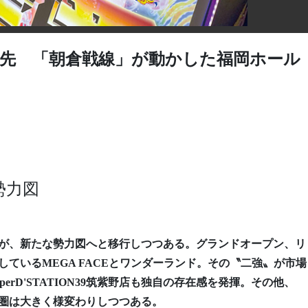
の先 「朝倉戦線」が動かした福岡ホール
勢力図
が、新たな勢力図へと移行しつつある。グランドオープン、リ
ているMEGA FACEとワンダーランド。その〝二強〟が市場
rD'STATION39筑紫野店も独自の存在感を発揮。その他、
圏は大きく様変わりしつつある。