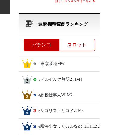
詳しいランキングはこちら
週間機種稼働ランキング
パチンコ
スロット
e東京喰種MW
eベルセルク無双2 HM4
e必殺仕事人VI M2
eリコリス・リコイルM3
e魔法少女リリカルなのはHTEZ2