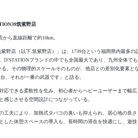
TION39筑紫野店
店から直線距離で約10km。
N39筑紫野店（以下.筑紫野店）」は、1739台という福岡県内最多の
D'STATIONブランドの中でも全国最大であり、九州全体でも
ている。その物理的スケールそのものが、他店との差別化要素と
39台、それが一番の武器です」と語る。
対応できる柔軟性を生み、初心者からヘビーユーザーまで幅広
」と感じさせる空間設計につながっている。
の工夫により、加熱式タバコの臭いも抑えられ、居心地の良さ
とした休憩スペースの導入も、長時間の滞在を快適にし、遊技