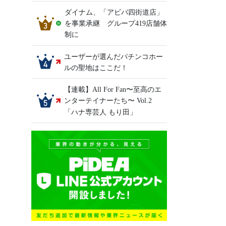
ダイナム、「アビバ四街道店」
を事業承継 グループ419店舗体
制に
ユーザーが選んだパチンコホー
ルの聖地はここだ！
【連載】All For Fan〜至高のエ
ンターテイナーたち〜 Vol.2
「ハナ専芸人 もり田」