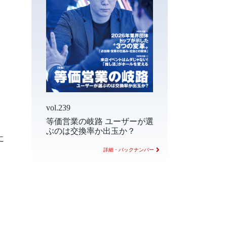
、
vol.239
等価営業の岐路 ユーザーが選
ぶのは交換率か出玉か？
に
詳細・バックナンバー