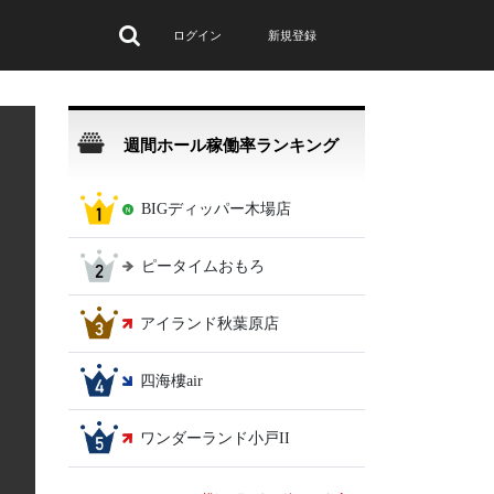
ログイン
新規登録
週間ホール稼働率ランキング
BIGディッパー木場店
ピータイムおもろ
アイランド秋葉原店
四海樓air
ワンダーランド小戸II