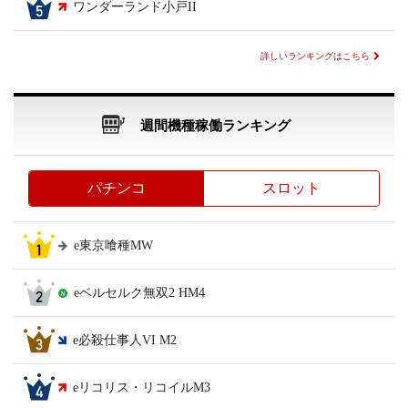
ワンダーランド小戸II
詳しいランキングはこちら
週間機種稼働ランキング
パチンコ
スロット
e東京喰種MW
eベルセルク無双2 HM4
e必殺仕事人VI M2
eリコリス・リコイルM3