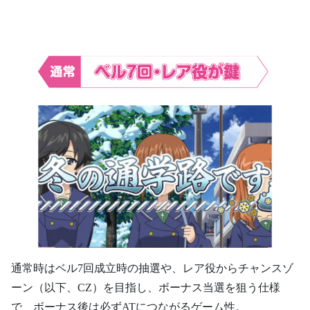
通常時はベル7回成立時の抽選や、レア役からチャンスゾ
ーン（以下、CZ）を目指し、ボーナス当選を狙う仕様
で、ボーナス後は必ずATにつながるゲーム性。