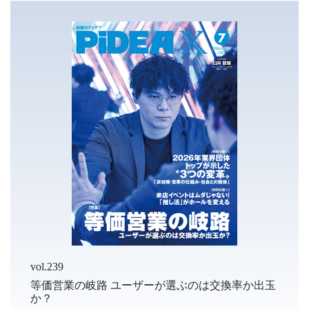
vol.239
等価営業の岐路 ユーザーが選ぶのは交換率か出玉
か？