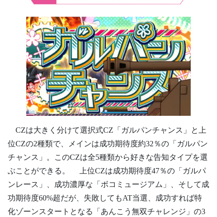
CZは大きく分けて選択式CZ「ガルパンチャンス」と上
位CZの2種類で、メインは成功期待度約32％の「ガルパン
チャンス」。このCZは全5種類から好きな告知タイプを選
ぶことができる。 上位CZは成功期待度47％の「ガルパ
ンレース」、成功濃厚な「ボコミュージアム」、そして成
功期待度60%超だが、失敗してもAT当選、成功すれば特
化ゾーンスタートとなる「あんこう無双チャレンジ」の3