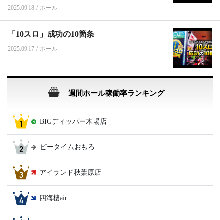
2025.09.18
/
ホール
「10スロ」成功の10箇条
2025.09.17
/
ホール
週間ホール稼働率ランキング
BIGディッパー木場店
ピータイムおもろ
アイランド秋葉原店
四海樓air