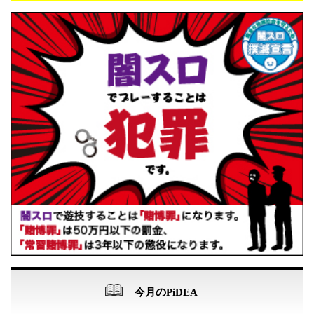
今月のPiDEA