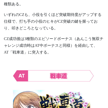
種類ある。
いずれのCZも、小役を引くほど突破期待度がアップする
仕様で、打ち手の小役のヒキがCZ突破の鍵を握ってお
り、叩きどころとなっている。
CZ成功後は3種類のエピソードボーナス（あんこう無双チ
ャレンジ成功時はAT中ボーナスと同様）を経由して、
AT「戦車道」に突入する。