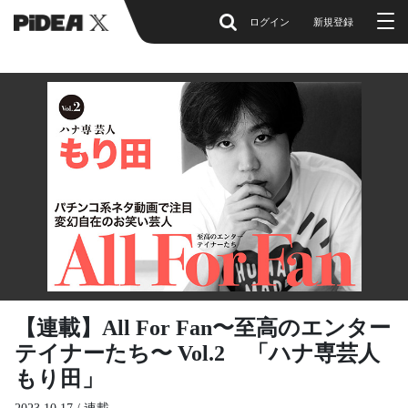
ログイン
新規登録
【連載】All For Fan〜至高のエンター
テイナーたち〜 Vol.2 「ハナ専芸人
もり田」