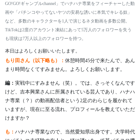
GO!GO!ギャンブルchannel」でハナハナ専業をフィーチャーした動
画や「パチンコやってないヤツの安易な誘いに本気でキレる奴」
など、多数のキャラクターを1人で演じるネタ動画を多数公開。
TikTokは2度のアカウント凍結にあって5万人のフォロワーを失う
も現状は7万人以上のフォロワーを持つ。
本日はよろしくお願いいたします。
もり田さん（以下略も）：
休憩時間45分で来たんで、あん
まり時間なくてすみません。よろしくお願いします。
編：
実戦中にすみません（笑）。では、さっそくなんです
けど、吉本興業さんに所属されている芸人であり、ハナハ
ナ専業（？）の動画配信者という2足のわらじを履かれて
いますが、現在に至る流れ、プロフィールを教えていただ
けますか？
も：
ハナハナ専業なので、当然愛知県出身です。大学時代