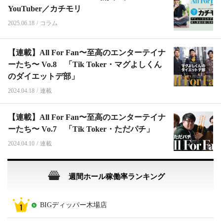
YouTuber／カチモリ
2025.06.18
/
コラム
【連載】All For Fan〜至高のエンターテイナ
ーたち〜 Vo.8 「Tik Toker・マグよしくん
のダイエットデ部」
2024.04.18
/
連載
【連載】All For Fan〜至高のエンターテイナ
ーたち〜 Vo.7 「Tik Toker・ただパチ」
2024.04.10
/
連載
週間ホール稼働率ランキング
BIGディッパー木場店