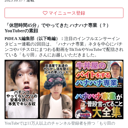
2023.10.17 /
連載
マイニュース登録
「休憩時間45分」でやってきた ハナハナ専業（？）
YouTuberの素顔
PiDEA X編集部（以下略編）：
注目のインフルエンサーイン
タビュー連載の2回目は、「ハナハナ専業」ネタを中心にパチ
ンコやパチスロにまつわる動画をTikTokやYouTubeで配信され
ている「もり田」さんにお越しいただきました。
YouTubeでは11万人以上のチャンネル登録者を持つ「もり田の