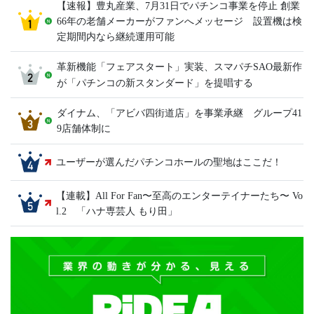
【速報】豊丸産業、7月31日でパチンコ事業を停止 創業
66年の老舗メーカーがファンへメッセージ 設置機は検
定期間内なら継続運用可能
革新機能「フェアスタート」実装、スマパチSAO最新作
が「パチンコの新スタンダード」を提唱する
ダイナム、「アビバ四街道店」を事業承継 グループ41
9店舗体制に
ユーザーが選んだパチンコホールの聖地はここだ！
【連載】All For Fan〜至高のエンターテイナーたち〜 Vo
l.2 「ハナ専芸人 もり田」