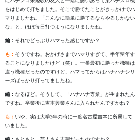
にパチンコ未経験の友人と一緒に誘いあって某パチスロ機
をはじめて打ちました。そこで勝てたことがきっかけでハ
マりましたね。「こんなに簡単に勝てるならやるしかない
な」と、ほぼ毎日打つようになりましたね。
編：
それでどっぷりハマった感じですか？
も：
そうですね。おかげさまでハマりすぎて、半年留年す
ることになりましたけど（笑）。一番最初に勝った機種は
違う機種だったのですけど、ハマってからはハナハナシリ
ーズばっかり打ってましたね。
編：
なるほど。そうして、「ハナハナ専業」が生まれたん
ですね。卒業後に吉本興業さんに入られたんですかね？
も：
いや、実は大学3年の時に一度名古屋吉本に所属して
いました。
編：
もともと、芸人さん志望だったのですか？