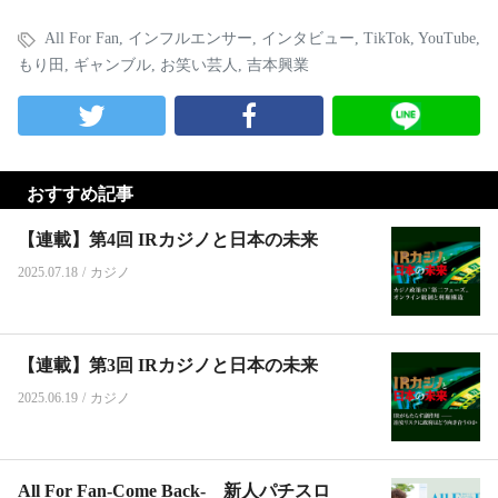
All For Fan
,
インフルエンサー
,
インタビュー
,
TikTok
,
YouTube
,
もり田
,
ギャンブル
,
お笑い芸人
,
吉本興業
おすすめ記事
【連載】第4回 IRカジノと日本の未来
2025.07.18
/
カジノ
【連載】第3回 IRカジノと日本の未来
2025.06.19
/
カジノ
All For Fan-Come Back- 新人パチスロ