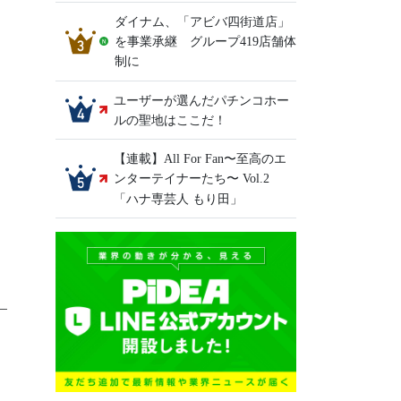
ダイナム、「アビバ四街道店」
を事業承継 グループ419店舗体
制に
ユーザーが選んだパチンコホー
ルの聖地はここだ！
【連載】All For Fan〜至高のエ
ンターテイナーたち〜 Vol.2
「ハナ専芸人 もり田」