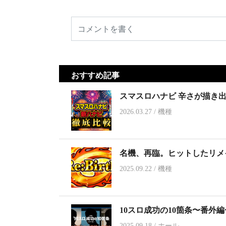
おすすめ記事
スマスロハナビ 辛さが描き
2026.03.27
/
機種
名機、再臨。ヒットしたリメ
2025.09.22
/
機種
10スロ成功の10箇条〜番外
2025.09.18
/
ホール