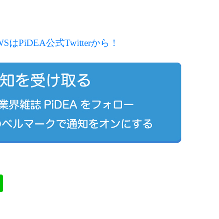
WSは
PiDEA
公式
Twitterから！