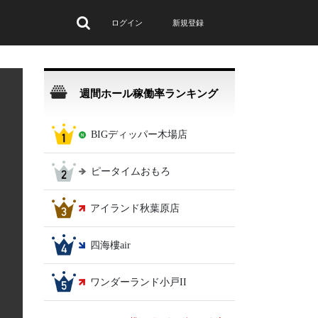
ログイン
新規登録
週間ホール稼働率ランキング
BIGディッパー木場店
ピータイムおもろ
アイランド秋葉原店
四海樓air
ワンダーランド小戸II