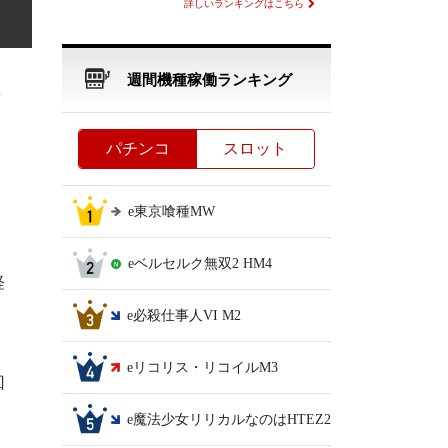
詳しいランキングはこちら
週間機種稼働ランキング
パチンコ
スロット
e東京喰種MW
eベルセルク無双2 HM4
経
e必殺仕事人VI M2
eリコリス・リコイルM3
回
e魔法少女リリカルなのはHTEZ2