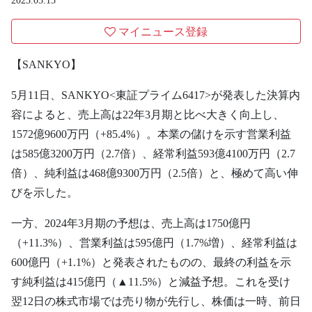
2023.05.13
マイニュース登録
【SANKYO】
5月11日、SANKYO<東証プライム6417>が発表した決算内
容によると、売上高は22年3月期と比べ大きく向上し、
1572億9600万円（+85.4%）。本業の儲けを示す営業利益
は585億3200万円（2.7倍）、経常利益593億4100万円（2.7
倍）、純利益は468億9300万円（2.5倍）と、極めて高い伸
びを示した。
一方、2024年3月期の予想は、売上高は1750億円
（+11.3%）、営業利益は595億円（1.7%増）、経常利益は
600億円（+1.1%）と発表されたものの、最終の利益を示
す純利益は415億円（▲11.5%）と減益予想。これを受け
翌12日の株式市場では売り物が先行し、株価は一時、前日