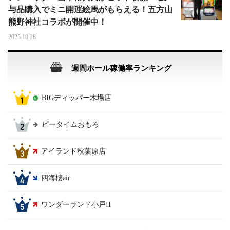
与品購入でミニ開運絵馬がもらえる！五方山
熊野神社コラボが開催中！
2025.10.28
週間ホール稼働率ランキング
BIGディッパー木場店
ピータイムおもろ
アイランド秋葉原店
四海樓air
ワンダーランド小戸II