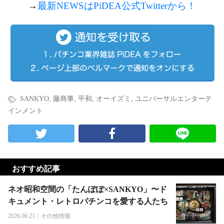
→
最新NEWSは
PiDEA
公式
Twitterから！
SANKYO
,
藤商事
,
平和
,
オーイズミ
,
ユニバーサルエンターテ
インメント
おすすめ記事
ネオ昭和空間の「たんぽぽ×SANKYO」〜ド
キュメント・レトロパチンコを愛する人たち
2026.06.23
/
その他情報