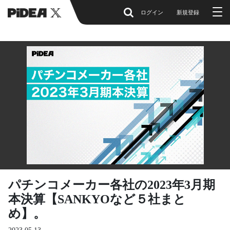
ログイン
新規登録
パチンコメーカー各社の2023年3月期
本決算【SANKYOなど５社まと
め】。