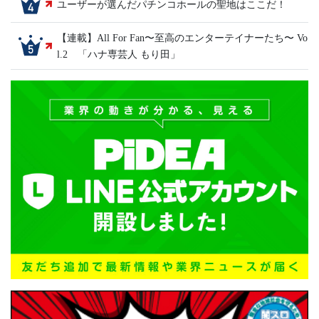
ユーザーが選んだパチンコホールの聖地はここだ！
【連載】All For Fan〜至高のエンターテイナーたち〜 Vo
l.2 「ハナ専芸人 もり田」