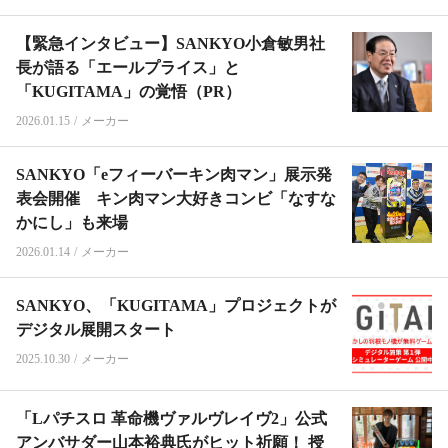
【緊急インタビュー】SANKYO小倉敏男社
長が語る「エールプライス」と
「KUGITAMA」の覚悟（PR）
2026.01.15
/
メーカー
SANKYO「eフィーバーキン肉マン」展示発
表会開催 キン肉マン大好きコンビ「なすな
かにし」も来場
2026.01.14
/
メーカー
SANKYO、「KUGITAMA」プロジェクトが
デジタル展開スタート
2025.10.30
/
メーカー
「Lパチスロ 革命機ヴァルヴレイヴ2」公式
アンバサダー山本裕典氏がヒット祈願！ 授