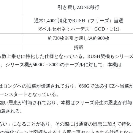
引き戻しZONE移行
通常1,400G消化でRUSH（フリーズ）当選
※ペルセポネ：ハーデス：GOD・1:1:1
約730枚※引き戻し込約900枚
搭載
ム数上乗せに特化した仕様となっている。RUSH契機もシリー
、シリーズ機が400G・800Gのテーブルに対して、本機は
Gではロングへの抽選が優遇されており、666Gでは必ずCZへ当選
ーンスタートとなっている。
強い恩恵が付与されており、本機はフリーズ発生の恩恵が付与
抽選される。
ぞろい」になることがあり、その際には通常の恩恵に加えて特化
式の特化ゾーンは図柄をそろえる度に再セットされる仕様となっ