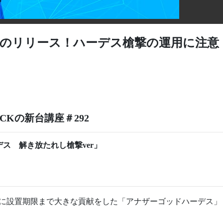
りのリリース！ハーデス槍撃の運用に注意
Kの新台講座＃292
ス 解き放たれし槍撃ver」
様に設置期限まで大きな貢献をした「アナザーゴッドハーデス」