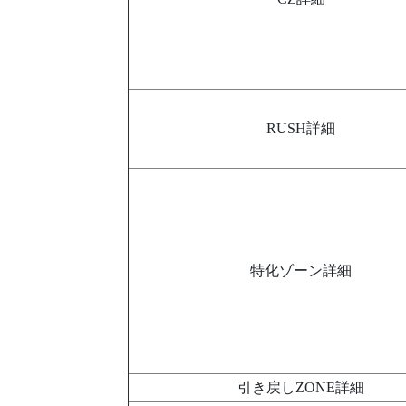
RUSH詳細
特化ゾーン詳細
引き戻しZONE詳細