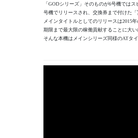
「GODシリーズ」そのものが6号機ではス
号機でリリースされ、交換券まで付けた「
メインタイトルとしてのリリースは2015
期限まで最大限の稼働貢献することに大い
そんな本機はメインシリーズ同様のATタ