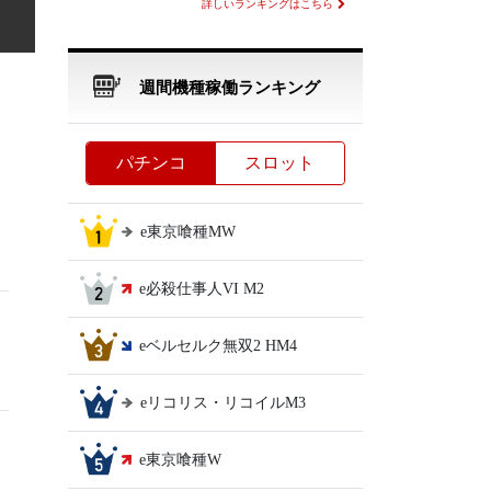
詳しいランキングはこちら
週間機種稼働ランキング
パチンコ
スロット
e東京喰種MW
e必殺仕事人VI M2
eベルセルク無双2 HM4
eリコリス・リコイルM3
e東京喰種W