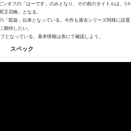
ピンオフの「はーです」のみとなり、その前のタイトルは、5.9
冥王召喚」となる。
年の「凱旋」以来となっている。今作も過去シリーズ同様に設置
に期待したい。
イプとなっている。基本情報は表にて確認しよう。
スペック