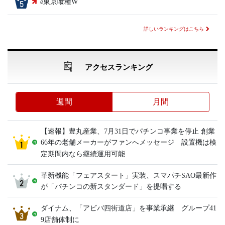
e東京喰種W
詳しいランキングはこちら
アクセスランキング
週間
月間
【速報】豊丸産業、7月31日でパチンコ事業を停止 創業
66年の老舗メーカーがファンへメッセージ 設置機は検
定期間内なら継続運用可能
革新機能「フェアスタート」実装、スマパチSAO最新作
が「パチンコの新スタンダード」を提唱する
ダイナム、「アビバ四街道店」を事業承継 グループ41
9店舗体制に