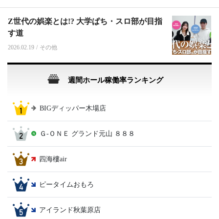
Z世代の娯楽とは!? 大学ぱち・スロ部が目指
す道
2026.02.19
/
その他
週間ホール稼働率ランキング
BIGディッパー木場店
Ｇ‐ＯＮＥ グランド元山 ８８８
四海樓air
ピータイムおもろ
アイランド秋葉原店