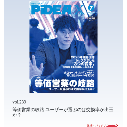
vol.239
等価営業の岐路 ユーザーが選ぶのは交換率か出玉
か？
詳細・バックナンバー