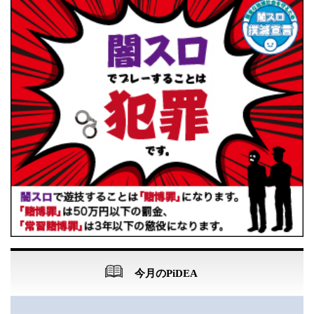
今月のPiDEA