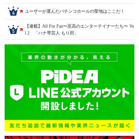
ユーザーが選んだパチンコホールの聖地はここだ！
【連載】All For Fan〜至高のエンターテイナーたち〜 Vo
l.2 「ハナ専芸人 もり田」