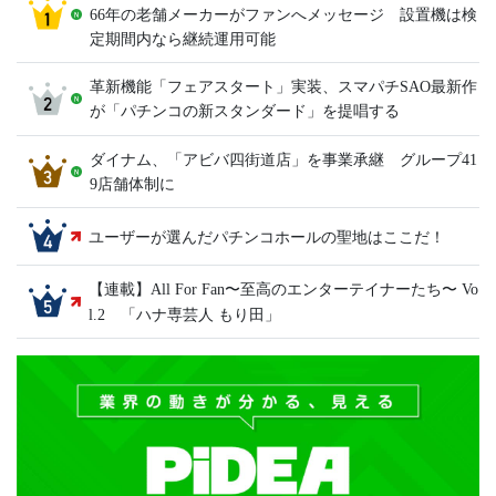
66年の老舗メーカーがファンへメッセージ 設置機は検
定期間内なら継続運用可能
革新機能「フェアスタート」実装、スマパチSAO最新作
が「パチンコの新スタンダード」を提唱する
ダイナム、「アビバ四街道店」を事業承継 グループ41
9店舗体制に
ユーザーが選んだパチンコホールの聖地はここだ！
【連載】All For Fan〜至高のエンターテイナーたち〜 Vo
l.2 「ハナ専芸人 もり田」