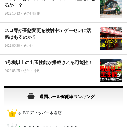
るか！？
2022.10.13
/
その他情報
スロ専が業態変更を検討中!? ゲーセンに活
路はあるのか？
2022.06.30
/
その他
5号機以上の出玉性能が搭載される可能性！
2022.05.25
/
組合・行政
週間ホール稼働率ランキング
BIGディッパー木場店