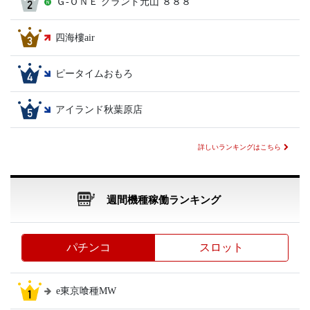
Ｇ‐ＯＮＥ グランド元山 ８８８
四海樓air
ピータイムおもろ
アイランド秋葉原店
詳しいランキングはこちら
週間機種稼働ランキング
パチンコ
スロット
e東京喰種MW