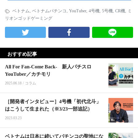
ベトナム
,
ベトナムパチンコ
,
YouTuber
,
4号機
,
5号機
,
CR機
,
ミ
リオンゴッドゲーミング
おすすめ記事
All For Fan-Come Back- 新人パチスロ
YouTuber／カチモリ
2025.06.18
/
コラム
［開発者インタビュー］4号機「初代北斗」
はこうして生まれた（※3/23一部追記）
2023.03.23
ベトナムは日本に続いてパチンコの聖地にな