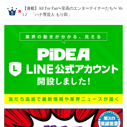
【連載】All For Fan〜至高のエンターテイナーたち〜 Vo
l.2 「ハナ専芸人 もり田」