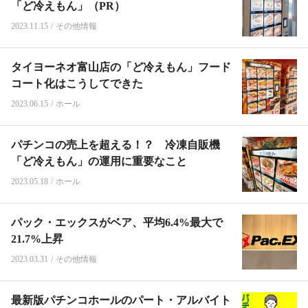
「ど冷えもん」（PR）
2023.11.15
/
その他情報
タイヨーネオ富山店の「ど冷えもん」フード
コート化はこうしてできた
2023.06.15
/
ホール
パチンコの売上を超える！？ 冷凍自販機
「ど冷えもん」の運用に重要なこと
2023.05.18
/
ホール
パック・エックスがベア、平均6.4%最大で
21.7%上昇
2023.03.31
/
その他情報
最新版パチンコホールのパート・アルバイト