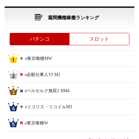
週間機種稼働ランキング
パチンコ
スロット
e東京喰種MW
e必殺仕事人VI M2
eベルセルク無双2 HM4
eリコリス・リコイルM3
e東京喰種W