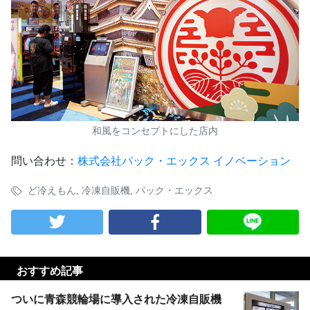
和風をコンセプトにした店内
問い合わせ：
株式会社パック・エックス イノベーション
ど冷えもん
,
冷凍自販機
,
パック・エックス
おすすめ記事
ついに青森競輪場に導入された冷凍自販機