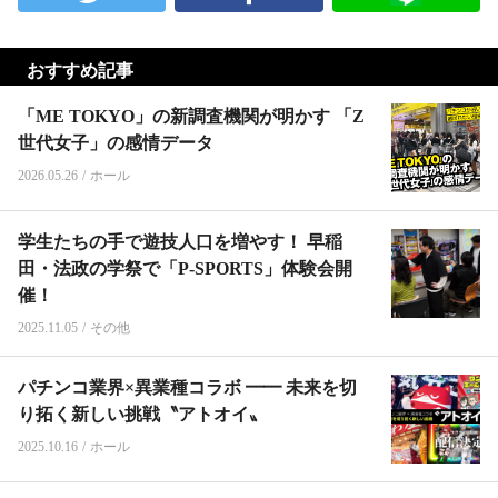
おすすめ記事
「ME TOKYO」の新調査機関が明かす 「Z
世代女子」の感情データ
2026.05.26
/
ホール
学生たちの手で遊技人口を増やす！ 早稲
田・法政の学祭で「P-SPORTS」体験会開
催！
2025.11.05
/
その他
パチンコ業界×異業種コラボ ━━ 未来を切
り拓く新しい挑戦〝アトオイ〟
2025.10.16
/
ホール