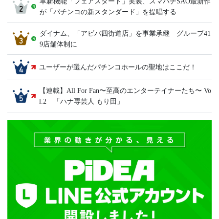
革新機能「フェアスタート」実装、スマパチSAO最新作
が「パチンコの新スタンダード」を提唱する
ダイナム、「アビバ四街道店」を事業承継 グループ41
9店舗体制に
ユーザーが選んだパチンコホールの聖地はここだ！
【連載】All For Fan〜至高のエンターテイナーたち〜 Vo
l.2 「ハナ専芸人 もり田」