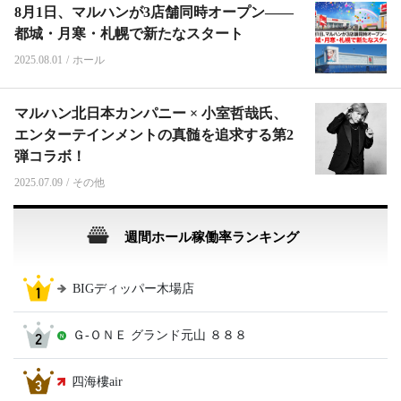
8月1日、マルハンが3店舗同時オープン――
都城・月寒・札幌で新たなスタート
2025.08.01
/
ホール
マルハン北日本カンパニー × 小室哲哉氏、
エンターテインメントの真髄を追求する第2
弾コラボ！
2025.07.09
/
その他
週間ホール稼働率ランキング
BIGディッパー木場店
Ｇ‐ＯＮＥ グランド元山 ８８８
四海樓air