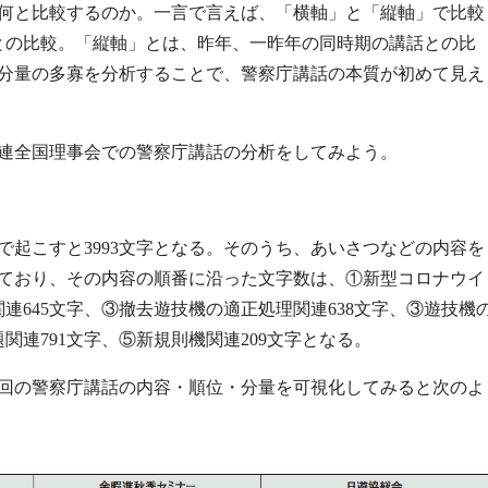
何と比較するのか。一言で言えば、「横軸」と「縦軸」で比較
との比較。「縦軸」とは、昨年、一昨年の同時期の講話との比
分量の多寡を分析することで、警察庁講話の本質が初めて見え
連全国理事会での警察庁講話の分析をしてみよう。
起こすと3993文字となる。そのうち、あいさつなどの内容を
れており、その内容の順番に沿った文字数は、①新型コロナウイ
連645文字、③撤去遊技機の適正処理関連638文字、③遊技機
関連791文字、⑤新規則機関連209文字となる。
３回の警察庁講話の内容・順位・分量を可視化してみると次のよ