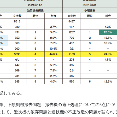
説してみる。
策、旧規則機撤去問題、撤去機の適正処理についての3点につ
として、遊技機の依存問題と遊技機の不正改造の問題が語られ