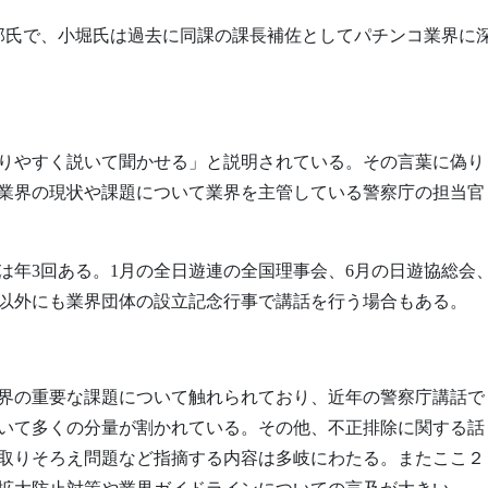
龍一郎氏で、小堀氏は過去に同課の課長補佐としてパチンコ業界に
りやすく説いて聞かせる」と説明されている。その言葉に偽り
業界の現状や課題について業界を主管している警察庁の担当官
は年3回ある。1月の全日遊連の全国理事会、6月の日遊協総会
れ以外にも業界団体の設立記念行事で講話を行う場合もある。
界の重要な課題について触れられており、近年の警察庁講話で
いて多くの分量が割かれている。その他、不正排除に関する話
取りそろえ問題など指摘する内容は多岐にわたる。またここ２