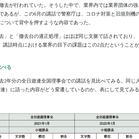
撤去が行われていた。そうした中で、業界内では業界団体の強
であるが、この6月の講話で警察庁は、コロナ対策と旧規則機
について背中を押すような内容であった。
去」と「撤去台の適正処理」はほぼ同じ文脈で話されており、
ら、講話時点における業界の目下の課題はこの2点だということ
比べる
去2年分の全日遊連全国理事会での講話を見比べてみる。同じ
遊連）に語った内容がどう変遷しているのか。表にして見てみ