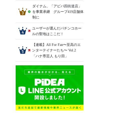
ダイナム、「アビバ四街道店」
を事業承継 グループ419店舗体
制に
ユーザーが選んだパチンコホー
ルの聖地はここだ！
【連載】All For Fan〜至高のエ
ンターテイナーたち〜 Vol.2
「ハナ専芸人 もり田」
、