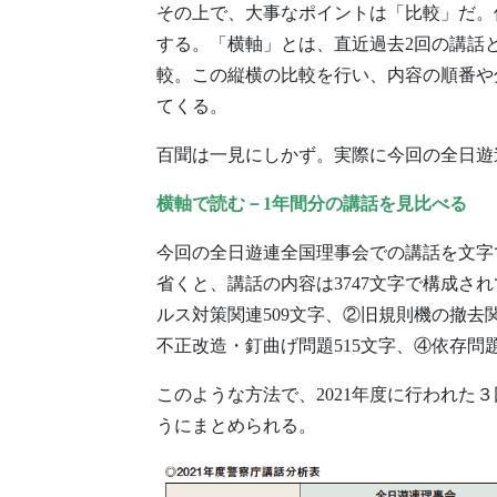
その上で、大事なポイントは「比較」だ。
する。「横軸」とは、直近過去2回の講話
較。この縦横の比較を行い、内容の順番や
てくる。
百聞は一見にしかず。実際に今回の全日遊
横軸で読む－1年間分の講話を見比べる
今回の全日遊連全国理事会での講話を文字で
省くと、講話の内容は3747文字で構成さ
ルス対策関連509文字、②旧規則機の撤去関
不正改造・釘曲げ問題515文字、④依存問題
このような方法で、2021年度に行われた
うにまとめられる。