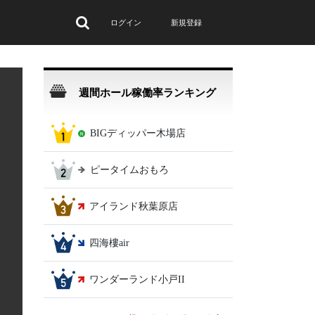
ログイン
新規登録
週間ホール稼働率ランキング
BIGディッパー木場店
ピータイムおもろ
アイランド秋葉原店
四海樓air
ワンダーランド小戸II