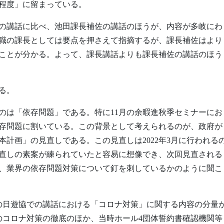
程度」に留まっている。
の講話に比べ、池田課長補佐の講話のほうが、内容が多岐にわ
職の課長としては要点を押さえて指摘するが、課長補佐はより
ことが分かる。よって、課長講話よりも課長補佐の講話のほう
る。
のは「依存問題」である。特に11月の余暇進秋季セミナーにお
依存問題に割いている。この背景として考えられるのが、政府が
計画」の見直しである。この見直しは2022年3月に行われる
直しの素案が練られていたと容易に想像でき、次回見直される
、業界の依存問題対策について釘を刺しているかのように聞こ
月の日遊協での講話における「コロナ対策」に関する内容の分量
のコロナ対策の徹底のほか、当時ホール4団体誓約書確認機関等