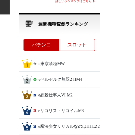
詳しいランキングはこちら
週間機種稼働ランキング
パチンコ
スロット
e東京喰種MW
eベルセルク無双2 HM4
e必殺仕事人VI M2
eリコリス・リコイルM3
e魔法少女リリカルなのはHTEZ2