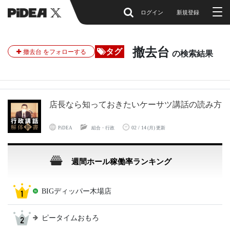
ログイン
新規登録
撤去台
タグ
撤去台 をフォローする
の検索結果
店長なら知っておきたいケーサツ講話の読み方
02 / 14
PiDEA
組合・行政
(月) 更新
週間ホール稼働率ランキング
BIGディッパー木場店
ピータイムおもろ