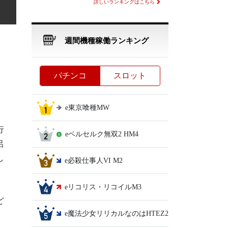
詳しいランキングはこちら
週間機種稼働ランキング
パチンコ
スロット
e東京喰種MW
行
eベルセルク無双2 HM4
呂
し
e必殺仕事人VI M2
eリコリス・リコイルM3
ど
e魔法少女リリカルなのはHTEZ2