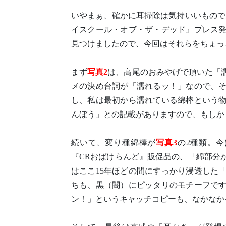
いやまぁ、確かに耳掃除は気持いいもので
イスクール・オブ・ザ・デッド』プレス
見つけましたので、今回はそれらをちょっ
まず
写真2
は、高尾のおみやげで頂いた「
メの決め台詞が「濡れるッ！」なので、
し、私は最初から濡れている綿棒という
んぼう」との記載がありますので、もしか
続いて、変り種綿棒が
写真3
の2種類。
『CRおばけらんど』販促品の、「綿部分
はここ15年ほどの間にすっかり浸透した
ちも、黒（闇）にピッタリのモチーフで
ン！」というキャッチコピーも、なかなか