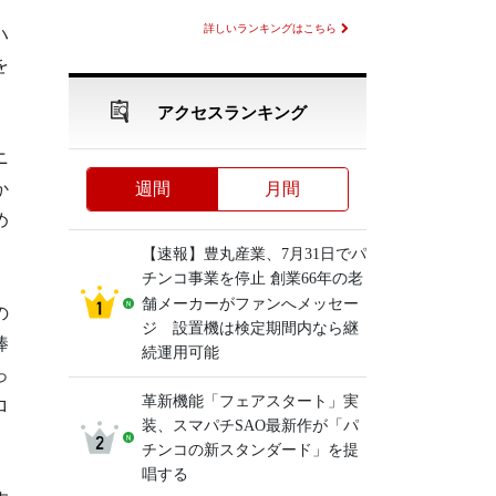
詳しいランキングはこちら
ハ
を
アクセスランキング
ニ
か
週間
月間
め
【速報】豊丸産業、7月31日でパ
チンコ事業を停止 創業66年の老
舗メーカーがファンへメッセー
の
ジ 設置機は検定期間内なら継
棒
続運用可能
っ
革新機能「フェアスタート」実
ロ
装、スマパチSAO最新作が「パ
チンコの新スタンダード」を提
唱する