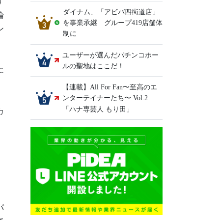
す
ダイナム、「アビバ四街道店」
論
を事業承継 グループ419店舗体
ン
制に
ユーザーが選んだパチンコホー
ルの聖地はここだ！
に
【連載】All For Fan〜至高のエ
ンターテイナーたち〜 Vol.2
「ハナ専芸人 もり田」
カ
パ