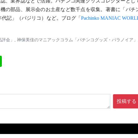
般誌、業界誌などで活躍。パチンコ関連グッズコレクターとし
技機の部品、展示会のお土産など数千点を収集。著書に「パチ
コ年代記」（バジリコ）など。ブログ「
Pachinko MANIAC WORL
品評会」
,
神保美佳のマニアックコラム「パチンコグッズ・パラノイア」
投稿する