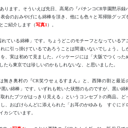
あります。そういえば先日、高尾の『パチンコCR学園黙示録
発表会のおみやげにも綿棒を頂き、他にも色々と耳掃除グッズ
とご紹介します（
写真1
）。
濡れている綿棒」です。ちょうどこのモチーフとなっているア
それに引っ掛けているであろうことは間違いないでしょう。し
物を、実は初めて見ました。パッケージには「大阪でつくった
したら東京では珍しいのかもしれないな、と思いました。
今は無き奥村の『CR笑ウせぇるすまん』と、西陣の割と最近
が黒い綿棒」です。いずれも乾いた状態のものですが、黒い綿
「取れたブツがはっきり見える」というコンセプトの商品。ど
すし、おばけらんどに添えられた「お耳のかゆみも すぐにド
イカシています。