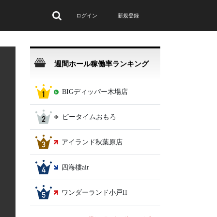
ログイン
新規登録
週間ホール稼働率ランキング
BIGディッパー木場店
ピータイムおもろ
アイランド秋葉原店
t
四海樓air
ワンダーランド小戸II