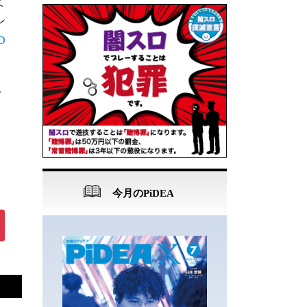
て
ン
D
,
今月のPiDEA