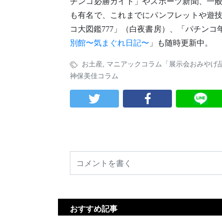
チンコ必勝ガイド」やスポーツ新聞、一
も有名で、これまでにパンフレットや遊
コ大図鑑777」（白夜書房）、「パチン
別館〜気まぐれ日記〜
」も随時更新中。
お土産
,
マニアックコラム「展示会おみやげ
神保美佳コラム
おすすめ記事