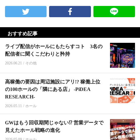
おすすめ記事
ライブ配信がホールにもたらすコト 3名の
配信者に聞くこだわりと矜持
2026.06.21
/
その他
高稼働の要因は周辺施設にアリ!? 稼働上位
の100ホールの「隣にある店」 -PiDEA
RESEARCH-
2026.05.11
/
ホール
GWはもう回収期間じゃない⁉︎ 営業データで
見えたホール戦略の進化
2026.05.09
/
ホール