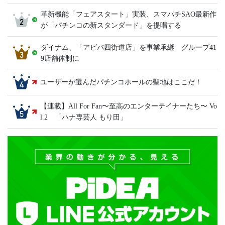
革新機能「フェアスタート」実装、スマパチSAO最新作
が「パチンコの新スタンダード」を提唱する
ダイナム、「アビバ四街道店」を事業承継 グループ41
9店舗体制に
ユーザーが選んだパチンコホールの聖地はここだ！
【連載】All For Fan〜至高のエンターテイナーたち〜 Vo
l.2 「ハナ専芸人 もり田」