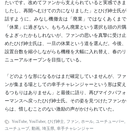
たいです。改めてファンから支えられていると実感できま
したし、再開へむけての力になりました」とひげ紳士氏が
話すように、みなし機撤去は「廃業」ではなくあくまで
「休業」に過ぎない。もちろん廃業という選択も頭の片隅
をよぎったかもしれないが、ファンの思いを真摯に受け止
めたひげ紳士氏は、一旦の休業という道を選んだ。今後、
設置台数を縮小しながらも機種を大幅に入れ替え、春のリ
ニューアルオープンを目指している。
「どのような形になるかはまだ確定していませんが、ファ
ンが集まる場としての幸手チャレンジャーという形は変え
るつもりはありません」と最後に語り、再びマイクパフォ
ーマンスへ戻ったひげ紳士氏。その姿を見つけたファンか
らは、惜しむことのない激励の声がかけられていた。
YouTube
,
YouTuber
,
ひげ紳士
,
ファン
,
ホール
,
ユーチューバー
,
ユーチューブ
,
動画
,
埼玉県
,
幸手チャレンジャー