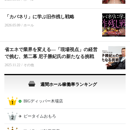
「カバネリ」に学ぶ旧作残し戦略
2026.05.09
/
ホール
省エネで業界を変える―「現場視点」の経営
で挑む、第二幕 尼子勝紀氏の新たなる挑戦
2025.11.22
/
その他
週間ホール稼働率ランキング
BIGディッパー木場店
ピータイムおもろ