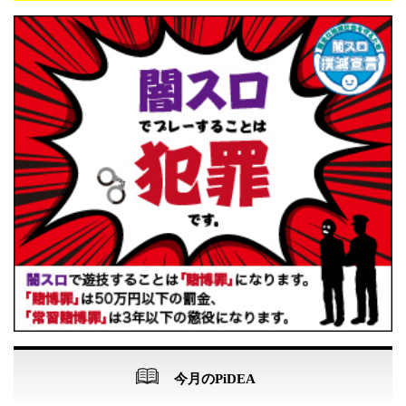
今月のPiDEA