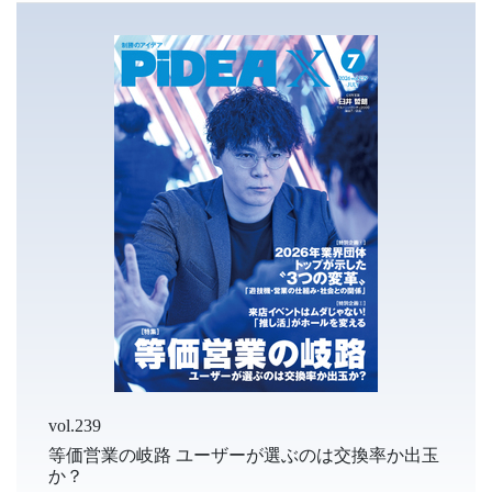
vol.239
等価営業の岐路 ユーザーが選ぶのは交換率か出玉
か？