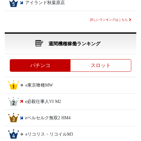
アイランド秋葉原店
詳しいランキングはこちら
週間機種稼働ランキング
パチンコ
スロット
e東京喰種MW
e必殺仕事人VI M2
eベルセルク無双2 HM4
eリコリス・リコイルM3