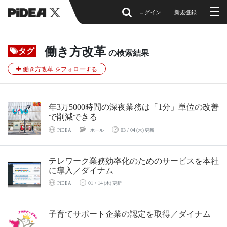
ログイン
新規登録
働き方改革
タグ
の検索結果
働き方改革 をフォローする
年3万5000時間の深夜業務は「1分」単位の改善
で削減できる
03 / 04
PiDEA
ホール
(木) 更新
テレワーク業務効率化のためのサービスを本社
に導入／ダイナム
01 / 14
PiDEA
(木) 更新
子育てサポート企業の認定を取得／ダイナム