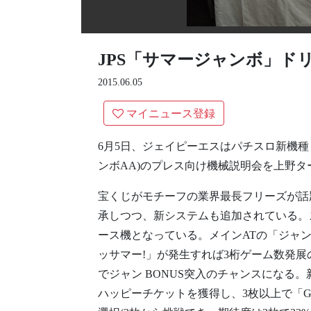
JPS「サマージャンボ」ド
2015.06.05
マイニュース登録
6月5日、ジェイピーエスはパチスロ新機種
ンボAA)のプレス向け機械説明会を上野
宝くじがモチーフの業界最長フリーズが話
承しつつ、新システムも追加されている。ス
ース機となっている。メインATの「ジャン
ッサマー!」が発生すれば3桁ゲーム数発
でジャン BONUS突入のチャンスになる
ハッピーチケットを獲得し、3枚以上で「GO