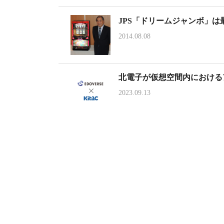
JPS「ドリームジャンボ」は最大
2014.08.08
北電子が仮想空間内における
2023.09.13