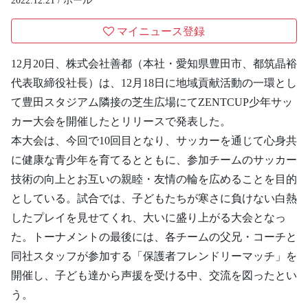
2022.12.21 /
ホール
マイニュース登録
12月20日、株式会社善都（本社・愛知県豊田市、都筑晶裕
代表取締役社長）は、12月18日に地域貢献活動の一環とし
て豊田スタジアム隣接の芝生広場にてZENTCUP少年サッ
カー大会を開催したとリリースで発表した。
本大会は、今回で10回目となり、サッカーを通じて心身共
に健康な青少年を育てるとともに、参加チームのサッカー
技術の向上とお互いの親睦・友情の輪を広めることを目的
としている。試合では、子どもたちが寒さに負けない白熱
したプレイを見せてくれ、大いに盛り上がる大会となっ
た。トーナメントの最後には、各チームの父兄・コーチと
同社スタッフが参加する「保護者フレンドリーマッチ」を
開催し、子ども達から声援を受ける中、交流を図ったとい
う。