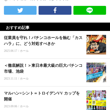
おすすめ記事
従業員を守れ！パチンコホールを蝕む「カス
ハラ」に、どう対処すべきか
2025.06.17
/
ホール
＜徹底解説！＞東日本最大級の巨大パチンコ
市場、池袋
2023.11.11
/
ホール
マルハン×シント＝トロイデンVV カップを
開催
2023.09.06
/
ホール