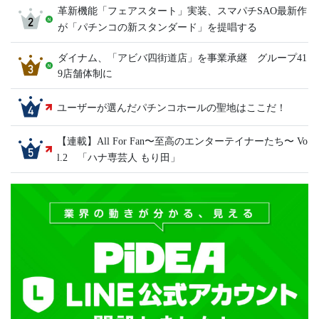
革新機能「フェアスタート」実装、スマパチSAO最新作
が「パチンコの新スタンダード」を提唱する
ダイナム、「アビバ四街道店」を事業承継 グループ41
9店舗体制に
ユーザーが選んだパチンコホールの聖地はここだ！
【連載】All For Fan〜至高のエンターテイナーたち〜 Vo
l.2 「ハナ専芸人 もり田」