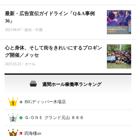
最新・広告宣伝ガイドライン「Q＆A事例
36」
2023.06.07
/
組合・行政
心と身体、そして街をきれいにするプロギン
グ開催／メッセ
2023.05.22
/
ホール
週間ホール稼働率ランキング
BIGディッパー木場店
Ｇ‐ＯＮＥ グランド元山 ８８８
四海樓air