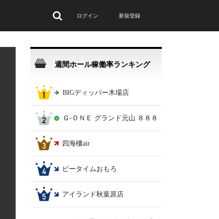
ログイン
新規登録
週間ホール稼働率ランキング
BIGディッパー木場店
Ｇ‐ＯＮＥ グランド元山 ８８８
四海樓air
ピータイムおもろ
アイランド秋葉原店