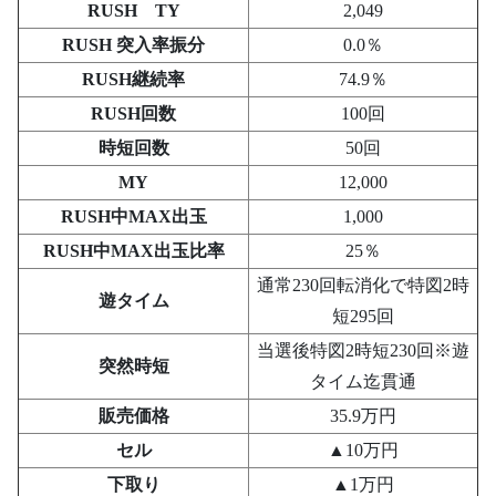
RUSH TY
2,049
RUSH 突入率振分
0.0％
RUSH継続率
74.9％
RUSH回数
100回
時短回数
50回
MY
12,000
RUSH中MAX出玉
1,000
RUSH中MAX出玉比率
25％
通常230回転消化で特図2時
遊タイム
短295回
当選後特図2時短230回※遊
突然時短
タイム迄貫通
販売価格
35.9万円
セル
▲10万円
下取り
▲1万円