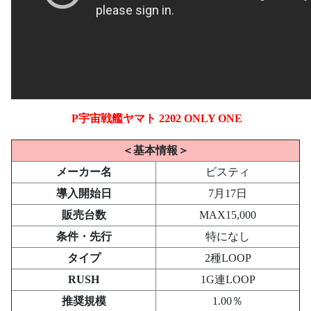
P宇宙戦艦ヤマト 2202 ONLY ONE
＜基本情報＞
メーカー名
ビスティ
導入開始日
7月17日
販売台数
MAX15,000
条件・先行
特になし
タイプ
2種LOOP
RUSH
1G連LOOP
推奨規模
1.00％