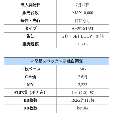
導入開始日
7月17日
販売台数
MAX10,000
条件・先行
特になし
タイプ
A+左1ST/AT
告知
G数・SET LOOP・無限
推奨規模
1.50%
＜簡易スペック＞※独自調査
50枚ベース
34G
C単価
2.6円
MY
2,225
AT純増（ボナ込）
1.3（1.6）枚
BB枚数
192or約115枚
RB枚数
約48枚