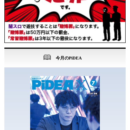
今月のPiDEA