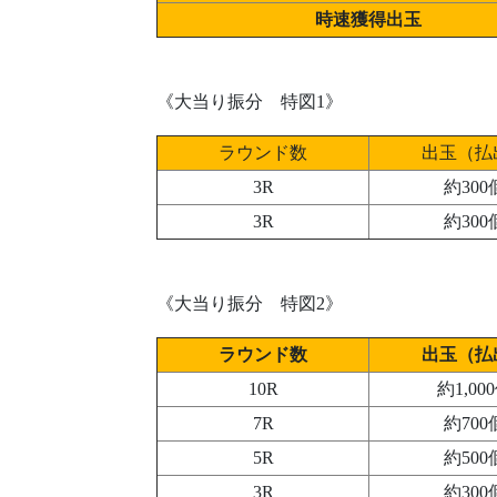
時速獲得出玉
《大当り振分 特図1》
ラウンド数
出玉（払
3R
約300
3R
約300
《大当り振分 特図2》
ラウンド数
出玉（払
10R
約1,00
7R
約700
5R
約500
3R
約300