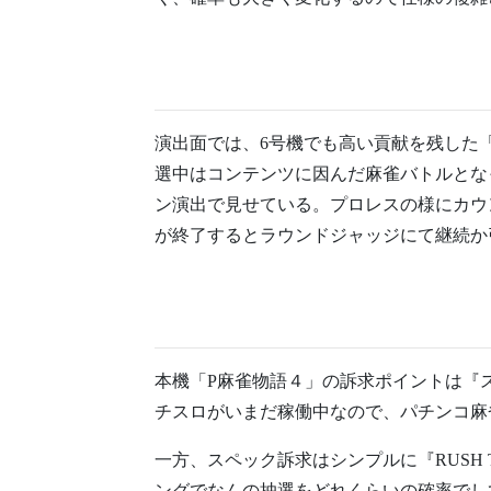
演出面では、6号機でも高い貢献を残した
選中はコンテンツに因んだ麻雀バトルとなっ
ン演出で見せている。プロレスの様にカウ
が終了するとラウンドジャッジにて継続か
本機「P麻雀物語４」の訴求ポイントは『
チスロがいまだ稼働中なので、パチンコ麻
一方、スペック訴求はシンプルに『RUSH 
ングでなんの抽選をどれくらいの確率でし