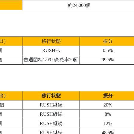
約24,000個
出）
移行状態
振分
個
RUSHへ
0.5%
個
普通図柄1/99.9高確率70回
99.5%
出）
移行状態
振分
0個
RUSH継続
20%
個
RUSH継続
8%
個
RUSH継続
12%
個
RUSH継続
48.5%