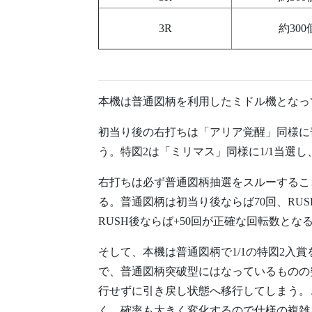
3R
約300
本機は普通図柄を利用したミドル機となっ
初当り後の右打ちは「アリア覚醒」同様に
う。特図2は「ミリマス」同様に1/1当選
右打ちは必ず普通図柄抽選をスルーするこ
る。普通図柄は初当り後ならば70回、RUS
RUSH後ならば+50回が正確な回転数とな
そして、本機は普通図柄で1/1の特図2入賞
で、普通図柄突破型にはなっているものの突
行せずに引き戻し状態へ移行してしまう。
く、確率も大きく変化するので仕様の複雑