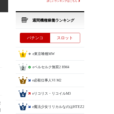
詳しいランキングはこちら
週間機種稼働ランキング
ト
パチンコ
スロット
e東京喰種MW
eベルセルク無双2 HM4
e必殺仕事人VI M2
eリコリス・リコイルM3
遊
e魔法少女リリカルなのはHTEZ2
態