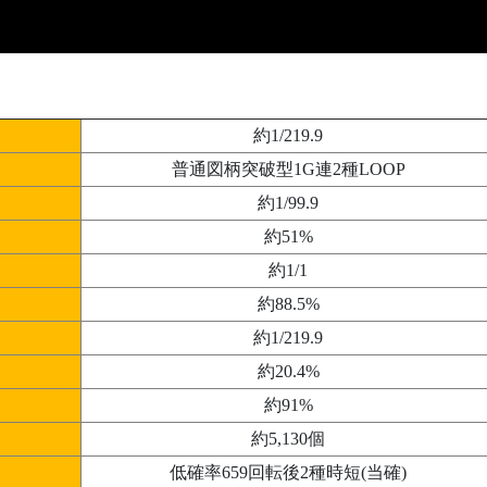
約1/219.9
普通図柄突破型1G連2種LOOP
約1/99.9
約51%
約1/1
約88.5%
約1/219.9
約20.4%
約91%
約5,130個
低確率659回転後2種時短(当確)