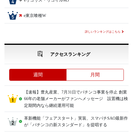
eリコリス・リコイルM3
e東京喰種W
詳しいランキングはこちら
アクセスランキング
週間
月間
【速報】豊丸産業、7月31日でパチンコ事業を停止 創業
66年の老舗メーカーがファンへメッセージ 設置機は検
定期間内なら継続運用可能
革新機能「フェアスタート」実装、スマパチSAO最新作
が「パチンコの新スタンダード」を提唱する