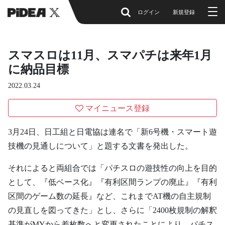
ログイン
新規登録
スマスロは11月、スマパチは来年1月
に納品目標
2022.03.24
マイニュース登録
3月24日、日工組と日電協は連名で「新6号機・スマート遊
技機の見通しについて」と題する文書を発出した。
それによると両組合では「パチスロの遊技性の向上を目的
として、『低ベース化』『有利区間ランプの廃止』『有利
区間のゲーム数の延長』など、これまでAT機の自主規制
の見直しを図ってきた」とし、さらに「2400枚規制の解釈
基準がMYから差枚数へと変更されたことにより、パチス