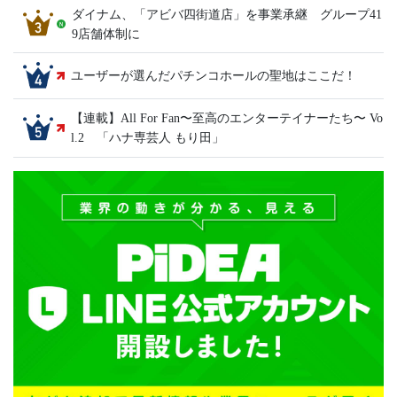
ダイナム、「アビバ四街道店」を事業承継 グループ41
9店舗体制に
ユーザーが選んだパチンコホールの聖地はここだ！
【連載】All For Fan〜至高のエンターテイナーたち〜 Vo
l.2 「ハナ専芸人 もり田」