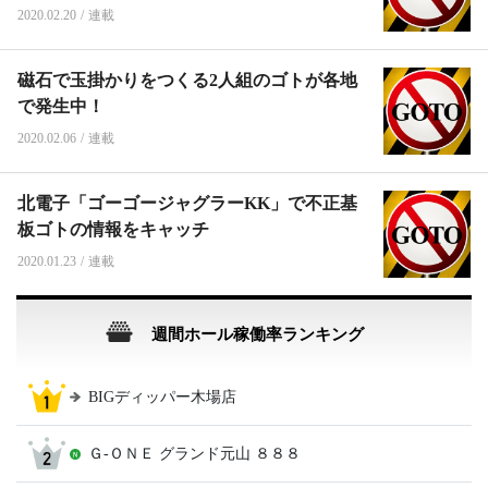
2020.02.20
/
連載
磁石で玉掛かりをつくる2人組のゴトが各地
で発生中！
2020.02.06
/
連載
北電子「ゴーゴージャグラーKK」で不正基
板ゴトの情報をキャッチ
2020.01.23
/
連載
週間ホール稼働率ランキング
BIGディッパー木場店
Ｇ‐ＯＮＥ グランド元山 ８８８