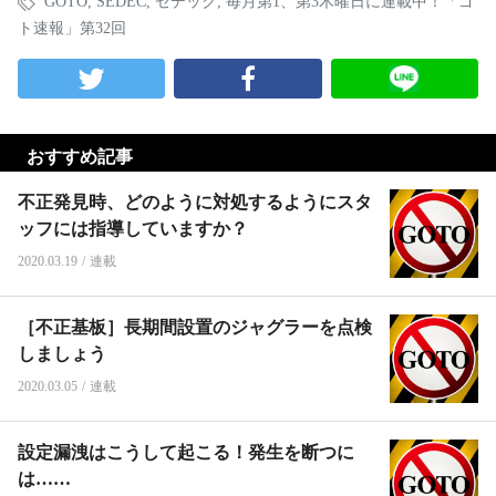
GOTO
,
SEDEC
,
セデック
,
毎月第1、第3木曜日に連載中！「ゴ
ト速報」第32回
おすすめ記事
不正発見時、どのように対処するようにスタ
ッフには指導していますか？
2020.03.19
/
連載
［不正基板］長期間設置のジャグラーを点検
しましょう
2020.03.05
/
連載
設定漏洩はこうして起こる！発生を断つに
は……