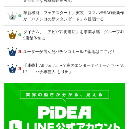
定期間内なら継続運用可能
革新機能「フェアスタート」実装、スマパチSAO最新作
が「パチンコの新スタンダード」を提唱する
ダイナム、「アビバ四街道店」を事業承継 グループ41
9店舗体制に
ユーザーが選んだパチンコホールの聖地はここだ！
【連載】All For Fan〜至高のエンターテイナーたち〜 Vo
l.2 「ハナ専芸人 もり田」