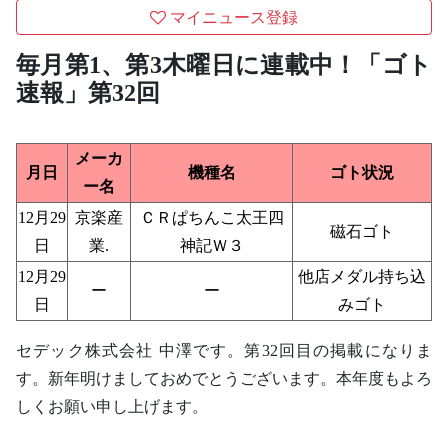
マイニュース登録
毎月第1、第3木曜日に連載中！「ゴト
速報」第32回
メーカ
月日
機種名
ゴト状況
ー名
12月29
京楽産
ＣＲぱちんこ太王四
磁石ゴト
日
業.
神記Ｗ３
12月29
他店メダル持ち込
ー
ー
日
みゴト
セデック株式会社 中澤です。第32回目の掲載になりま
す。新年明けましておめでとうございます。本年度もよろ
しくお願い申し上げます。