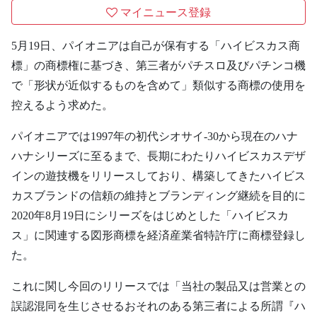
マイニュース登録
5月19日、パイオニアは自己が保有する「ハイビスカス商
標」の商標権に基づき、第三者がパチスロ及びパチンコ機
で「形状が近似するものを含めて」類似する商標の使用を
控えるよう求めた。
パイオニアでは1997年の初代シオサイ-30から現在のハナ
ハナシリーズに至るまで、長期にわたりハイビスカスデザ
インの遊技機をリリースしており、構築してきたハイビス
カスブランドの信頼の維持とブランディング継続を目的に
2020年8月19日にシリーズをはじめとした「ハイビスカ
ス」に関連する図形商標を経済産業省特許庁に商標登録し
た。
これに関し今回のリリースでは「当社の製品又は営業との
誤認混同を生じさせるおそれのある第三者による所謂『ハ