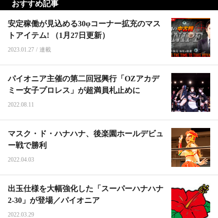
おすすめ記事
安定稼働が見込める30φコーナー拡充のマス
トアイテム! （1月27日更新）
2023.01.27
/
連載
パイオニア主催の第二回冠興行「OZアカデ
ミー女子プロレス」が超満員札止めに
2022.08.11
マスク・ド・ハナハナ、後楽園ホールデビュ
ー戦で勝利
2022.04.03
出玉仕様を大幅強化した「スーパーハナハナ
2-30」が登場／パイオニア
2022.03.29