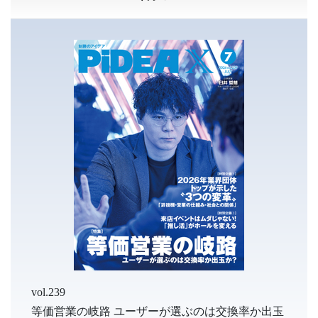
vol.239
等価営業の岐路 ユーザーが選ぶのは交換率か出玉