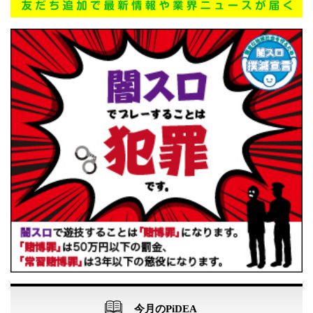
今月のPiDEA