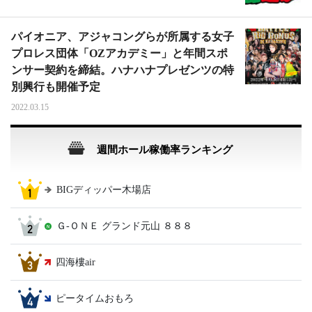
パイオニア、アジャコングらが所属する女子
プロレス団体「OZアカデミー」と年間スポ
ンサー契約を締結。ハナハナプレゼンツの特
別興行も開催予定
2022.03.15
週間ホール稼働率ランキング
BIGディッパー木場店
Ｇ‐ＯＮＥ グランド元山 ８８８
四海樓air
ピータイムおもろ