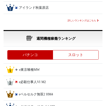
アイランド秋葉原店
詳しいランキングはこちら
週間機種稼働ランキング
パチンコ
スロット
e東京喰種MW
e必殺仕事人VI M2
eベルセルク無双2 HM4