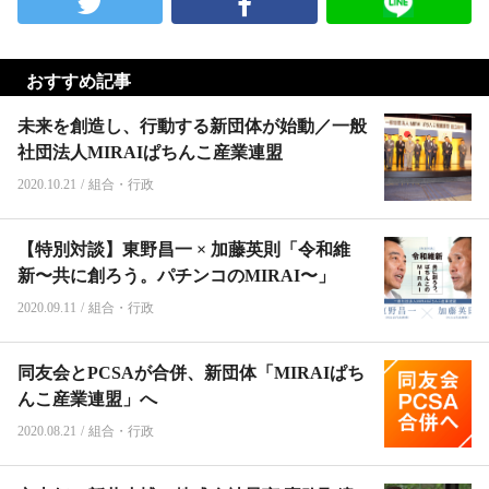
おすすめ記事
未来を創造し、行動する新団体が始動／一般
社団法人MIRAIぱちんこ産業連盟
2020.10.21
/
組合・行政
【特別対談】東野昌一 × 加藤英則「令和維
新〜共に創ろう。パチンコのMIRAI〜」
2020.09.11
/
組合・行政
同友会とPCSAが合併、新団体「MIRAIぱち
んこ産業連盟」へ
2020.08.21
/
組合・行政