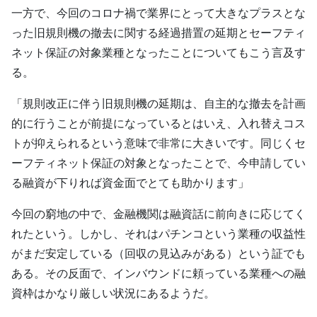
一方で、今回のコロナ禍で業界にとって大きなプラスとな
った旧規則機の撤去に関する経過措置の延期とセーフティ
ネット保証の対象業種となったことについてもこう言及す
る。
「規則改正に伴う旧規則機の延期は、自主的な撤去を計画
的に行うことが前提になっているとはいえ、入れ替えコス
トが抑えられるという意味で非常に大きいです。同じくセ
ーフティネット保証の対象となったことで、今申請してい
る融資が下りれば資金面でとても助かります」
今回の窮地の中で、金融機関は融資話に前向きに応じてく
れたという。しかし、それはパチンコという業種の収益性
がまだ安定している（回収の見込みがある）という証でも
ある。その反面で、インバウンドに頼っている業種への融
資枠はかなり厳しい状況にあるようだ。