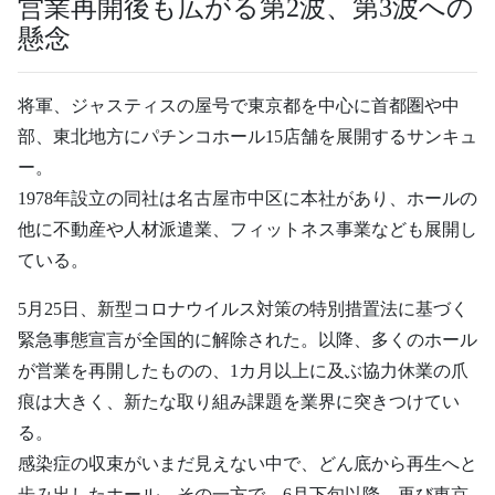
営業再開後も広がる第2波、第3波への
懸念
将軍、ジャスティスの屋号で東京都を中心に首都圏や中
部、東北地方にパチンコホール15店舗を展開するサンキュ
ー。
1978年設立の同社は名古屋市中区に本社があり、ホールの
他に不動産や人材派遣業、フィットネス事業なども展開し
ている。
5月25日、新型コロナウイルス対策の特別措置法に基づく
緊急事態宣言が全国的に解除された。以降、多くのホール
が営業を再開したものの、1カ月以上に及ぶ協力休業の爪
痕は大きく、新たな取り組み課題を業界に突きつけてい
る。
感染症の収束がいまだ見えない中で、どん底から再生へと
歩み出したホール。その一方で、6月下旬以降、再び東京