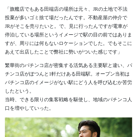
「旗艦店でもある田端店の場所は元々、JRの土地で不法
投棄が多いゴミ捨て場だったんです。不動産屋の仲介で
JRがそこを売りたいと。で、見に行ったんですが電車が
停泊している場所というイメージで駅の目の前ではありま
すが、周りには何もないロケーションでした。でもそこに
あえて出店したことで弊社に勢いがついた感じです」
繁華街のパチンコ店が密集する活気ある主要駅と違い、パ
チンコ店がぽつんと1軒だけある田端駅。オープン当初は
パチンコ店のイメージがない駅にどう人を呼び込むか苦労
したという。
当時、できる限りの集客戦略を駆使し、地域のパチンコ人
口を増やしていった。