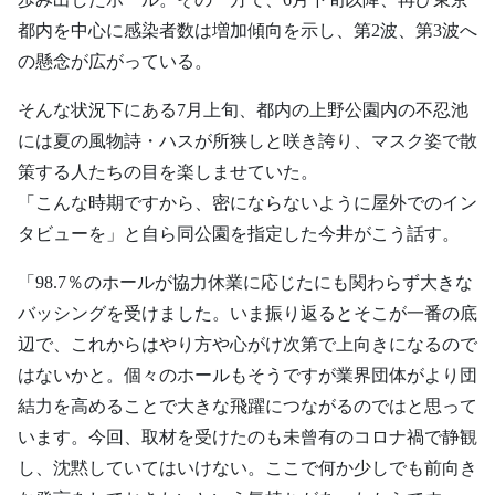
都内を中心に感染者数は増加傾向を示し、第2波、第3波へ
の懸念が広がっている。
そんな状況下にある7月上旬、都内の上野公園内の不忍池
には夏の風物詩・ハスが所狭しと咲き誇り、マスク姿で散
策する人たちの目を楽しませていた。
「こんな時期ですから、密にならないように屋外でのイン
タビューを」と自ら同公園を指定した今井がこう話す。
「98.7％のホールが協力休業に応じたにも関わらず大きな
バッシングを受けました。いま振り返るとそこが一番の底
辺で、これからはやり方や心がけ次第で上向きになるので
はないかと。個々のホールもそうですが業界団体がより団
結力を高めることで大きな飛躍につながるのではと思って
います。今回、取材を受けたのも未曾有のコロナ禍で静観
し、沈黙していてはいけない。ここで何か少しでも前向き