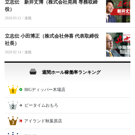
立志伝 新井丈博（株式会社晃商 専務取締
役）
2020.03.11
/
連載
立志伝 小田博正（株式会社伸喜 代表取締役
社長）
2020.02.14
/
連載
週間ホール稼働率ランキング
BIGディッパー木場店
ピータイムおもろ
アイランド秋葉原店