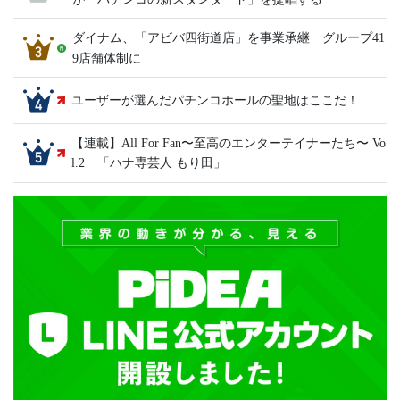
ダイナム、「アビバ四街道店」を事業承継 グループ41
9店舗体制に
ユーザーが選んだパチンコホールの聖地はここだ！
【連載】All For Fan〜至高のエンターテイナーたち〜 Vo
l.2 「ハナ専芸人 もり田」