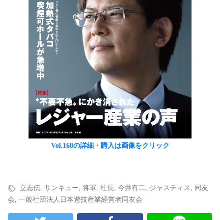
Vol.168の詳細・購入は画像をクリック
立志伝
,
サンキュー
,
将軍
,
社長
,
今井有二
,
ジャスティス
,
同友
会
,
一般社団法人日本遊技産業経営者同友会