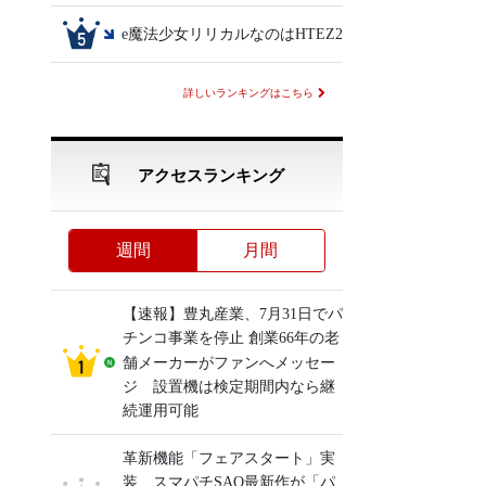
e魔法少女リリカルなのはHTEZ2
詳しいランキングはこちら
アクセスランキング
週間
月間
【速報】豊丸産業、7月31日でパ
チンコ事業を停止 創業66年の老
舗メーカーがファンへメッセー
ジ 設置機は検定期間内なら継
続運用可能
革新機能「フェアスタート」実
装、スマパチSAO最新作が「パ