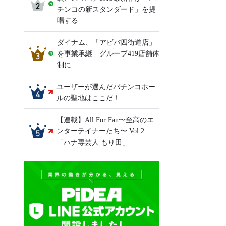
チンコの新スタンダード」を提
唱する
ダイナム、「アビバ四街道店」
を事業承継 グループ419店舗体
制に
ユーザーが選んだパチンコホー
ルの聖地はここだ！
【連載】All For Fan〜至高のエ
ンターテイナーたち〜 Vol.2
「ハナ専芸人 もり田」