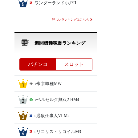
ワンダーランド小戸II
詳しいランキングはこちら
週間機種稼働ランキング
パチンコ
スロット
e東京喰種MW
eベルセルク無双2 HM4
e必殺仕事人VI M2
eリコリス・リコイルM3