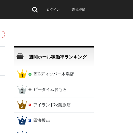
ログイン
新規登録
週間ホール稼働率ランキング
BIGディッパー木場店
ピータイムおもろ
アイランド秋葉原店
四海樓air