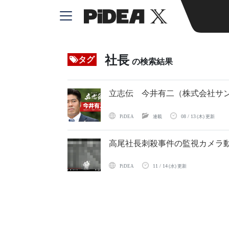
社長
タグ
の検索結果
立志伝 今井有二（株式会社サン
08 / 13
PiDEA
連載
(木) 更新
高尾社長刺殺事件の監視カメラ
11 / 14
PiDEA
(水) 更新