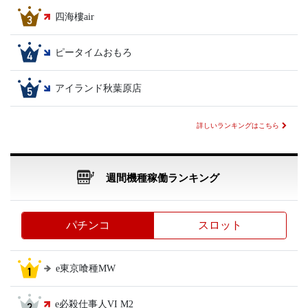
四海樓air
ピータイムおもろ
アイランド秋葉原店
詳しいランキングはこちら
週間機種稼働ランキング
パチンコ
スロット
e東京喰種MW
e必殺仕事人VI M2