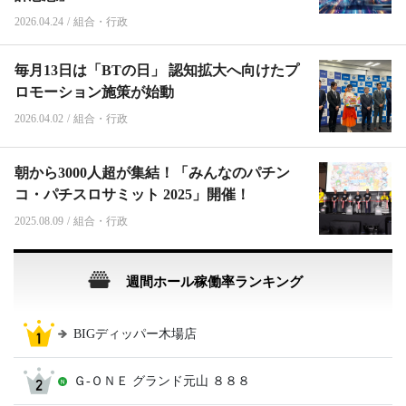
2026.04.24
/
組合・行政
毎月13日は「BTの日」 認知拡大へ向けたプ
ロモーション施策が始動
2026.04.02
/
組合・行政
朝から3000人超が集結！「みんなのパチン
コ・パチスロサミット 2025」開催！
2025.08.09
/
組合・行政
週間ホール稼働率ランキング
BIGディッパー木場店
Ｇ‐ＯＮＥ グランド元山 ８８８