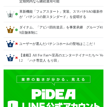
定期間内なら継続運用可能
革新機能「フェアスタート」実装、スマパチSAO最新作
が「パチンコの新スタンダード」を提唱する
ダイナム、「アビバ四街道店」を事業承継 グループ41
9店舗体制に
ユーザーが選んだパチンコホールの聖地はここだ！
【連載】All For Fan〜至高のエンターテイナーたち〜 Vo
l.2 「ハナ専芸人 もり田」