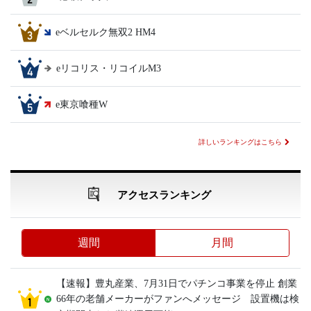
eベルセルク無双2 HM4
eリコリス・リコイルM3
e東京喰種W
詳しいランキングはこちら
アクセスランキング
週間
月間
【速報】豊丸産業、7月31日でパチンコ事業を停止 創業
66年の老舗メーカーがファンへメッセージ 設置機は検