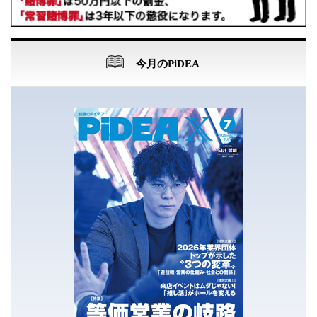
今月のPiDEA