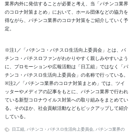
業界内外に発信することが必要と考え、当「パチンコ業界
のコロナ対策まとめ」において、ホール団体などの協力を
得ながら、パチンコ業界のコロナ対策をご紹介していく予
定。
※注1／「パチンコ・パチスロ生活向上委員会」とは、パ
チンコ・パチスロファンがわかりやすく親しみやすいよう
に、プロモーションや広報活動は「日工組」ではなく「パ
チンコ・パチスロ生活向上委員会」の名称で行っている。
※注2／「パチンコ業界のコロナ対策まとめ」では、ツイ
ッターやメディアの記事をもとに、パチンコ業界で行われ
ている新型コロナウイルス対策への取り組みをまとめてい
る。そのほか、社会貢献活動などもピックアップして紹介
している。
日工組
,
パチンコ・パチスロ生活向上委員会
,
パチンコ業界の