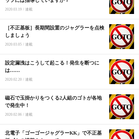
ッフには指導していますか？
2020.03.19
/
連載
［不正基板］長期間設置のジャグラーを点検
しましょう
2020.03.05
/
連載
設定漏洩はこうして起こる！発生を断つに
は……
2020.02.20
/
連載
磁石で玉掛かりをつくる2人組のゴトが各地
で発生中！
2020.02.06
/
連載
北電子「ゴーゴージャグラーKK」で不正基