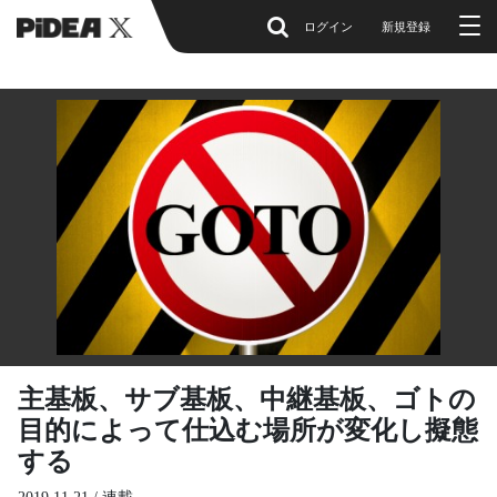
ログイン
新規登録
主基板、サブ基板、中継基板、ゴトの
目的によって仕込む場所が変化し擬態
する