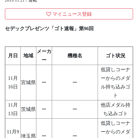
2019.11.21 /
連載
マイニュース登録
セデックプレゼンツ「ゴト速報」第96回
メーカ
月日
地域
機種名
ゴト状況
ー
低貸しコーナ
11月
ーからのメダ
宮城県
ー
ー
16日
ル持ち込みゴ
ト
11月
他店メダル持
茨城県
ー
ー
13日
ち込みゴト
低貸しコーナ
11月9
ーからのメダ
埼玉県
ー
ー