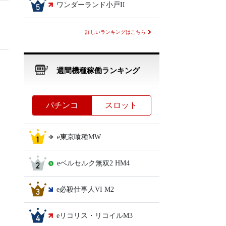
ワンダーランド小戸II
詳しいランキングはこちら
週間機種稼働ランキング
パチンコ
スロット
e東京喰種MW
eベルセルク無双2 HM4
e必殺仕事人VI M2
eリコリス・リコイルM3