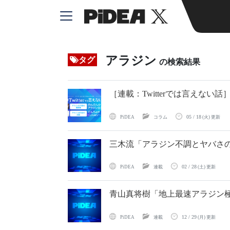
アラジン
タグ
の検索結果
［連載：Twitterでは言えな
05 / 18
PiDEA
コラム
(火) 更新
三木流「アラジン不調とヤバさ
02 / 28
PiDEA
連載
(土) 更新
青山真将樹「地上最速アラジン
12 / 29
PiDEA
連載
(月) 更新