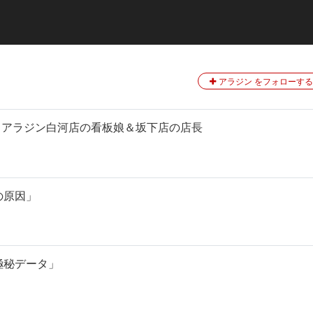
アラジン をフォローする
い話］アラジン白河店の看板娘＆坂下店の店長
の原因」
極秘データ」