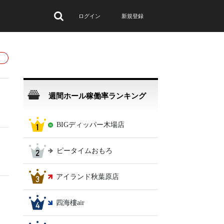
ログイン
新規登録
週間ホール稼働率ランキング
BIGディッパー木場店
ピータイムおもろ
アイランド秋葉原店
四海樓air