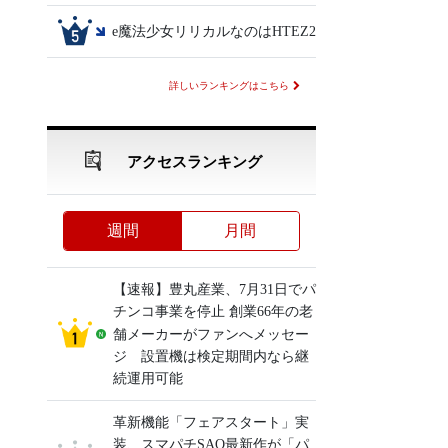
e魔法少女リリカルなのはHTEZ2
詳しいランキングはこちら
アクセスランキング
週間
月間
【速報】豊丸産業、7月31日でパ
チンコ事業を停止 創業66年の老
舗メーカーがファンへメッセー
ジ 設置機は検定期間内なら継
続運用可能
革新機能「フェアスタート」実
装、スマパチSAO最新作が「パ