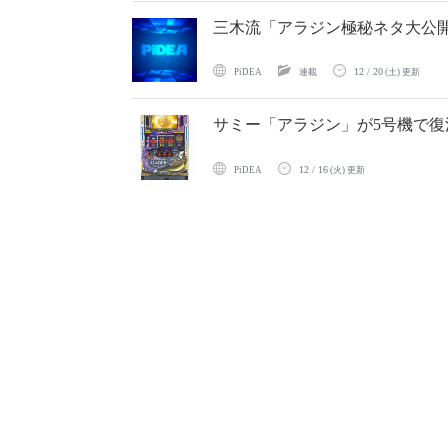
三木流「アラジン極秘ネタ大公
12 / 20
PiDEA
連載
(土) 更新
サミー「アラジン」が5号機で復
12 / 16
PiDEA
(火) 更新