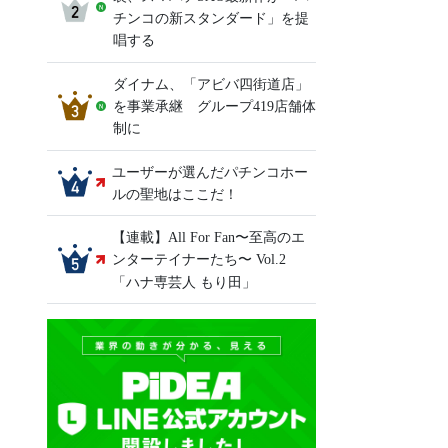
チンコの新スタンダード」を提
唱する
ダイナム、「アビバ四街道店」
を事業承継 グループ419店舗体
制に
ユーザーが選んだパチンコホー
ルの聖地はここだ！
【連載】All For Fan〜至高のエ
ンターテイナーたち〜 Vol.2
「ハナ専芸人 もり田」