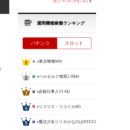
詳しいランキングはこちら
週間機種稼働ランキング
パチンコ
スロット
e東京喰種MW
本
eベルセルク無双2 HM4
e必殺仕事人VI M2
eリコリス・リコイルM3
e魔法少女リリカルなのはHTEZ2