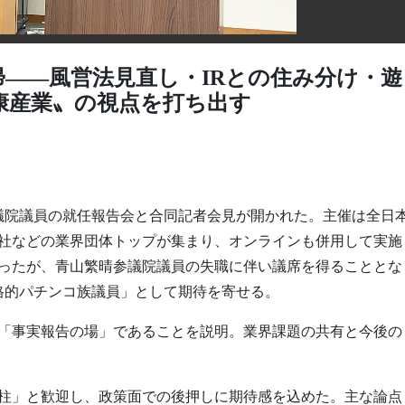
――風営法見直し・IRとの住み分け・遊
康産業〟の視点を打ち出す
参議院議員の就任報告会と合同記者会見が開かれた。主催は全日
社などの業界団体トップが集まり、オンラインも併用して実施
だったが、青山繁晴参議院議員の失職に伴い議席を得ることとな
格的パチンコ族議員」として期待を寄せる。
「事実報告の場」であることを説明。業界課題の共有と今後の
柱」と歓迎し、政策面での後押しに期待感を込めた。主な論点