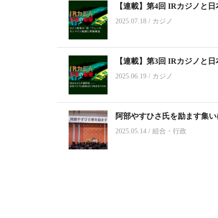
【連載】第4回 IRカジノと
2025.07.18
/
カジノ
【連載】第3回 IRカジノと
2025.06.19
/
カジノ
阿部やすひさ氏を励ます集いに
2025.05.14
/
組合・行政