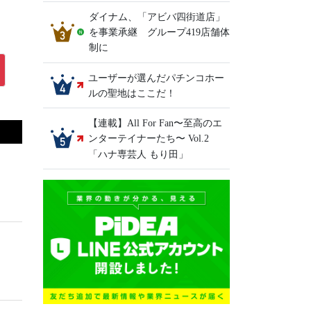
ダイナム、「アビバ四街道店」
を事業承継 グループ419店舗体
制に
ユーザーが選んだパチンコホー
ルの聖地はここだ！
【連載】All For Fan〜至高のエ
ンターテイナーたち〜 Vol.2
「ハナ専芸人 もり田」