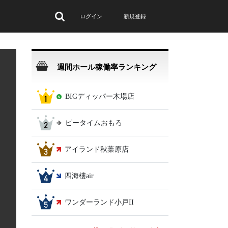
ログイン
新規登録
週間ホール稼働率ランキング
BIGディッパー木場店
ピータイムおもろ
アイランド秋葉原店
四海樓air
ワンダーランド小戸II