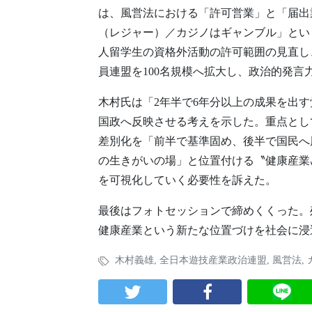
は、風営法における「許可営業」と「届出業
（レジャー）／カジノはギャンブル」とい
人留学生の資格外活動の許可範囲の見直し
員連盟を100名規模へ拡大し、政治的発言
木村氏は「2年半で6年分以上の成果を出
国政へ反映させる考えを示した。重点とし
差別化を「前半で基準固め、後半で国民へ
の生きがいの場」と位置付ける〝健康産業
を可視化していく必要性を訴えた。
最後はフォトセッションで締めくくった。
健康産業という新たな位置づけを社会に浸
木村義雄
,
全日本遊技産業政治連盟
,
風営法
,