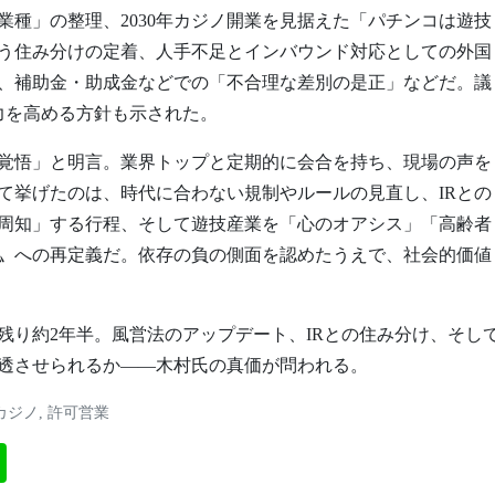
種」の整理、2030年カジノ開業を見据えた「パチンコは遊技
う住み分けの定着、人手不足とインバウンド対応としての外国
、補助金・助成金などでの「不合理な差別の是正」などだ。議
力を高める方針も示された。
す覚悟」と明言。業界トップと定期的に会合を持ち、現場の声を
て挙げたのは、時代に合わない規制やルールの見直し、IRとの
周知」する行程、そして遊技産業を「心のオアシス」「高齢者
〟への再定義だ。依存の負の側面を認めたうえで、社会的価値
残り約2年半。風営法のアップデート、IRとの住み分け、そし
透させられるか――木村氏の真価が問われる。
カジノ
,
許可営業