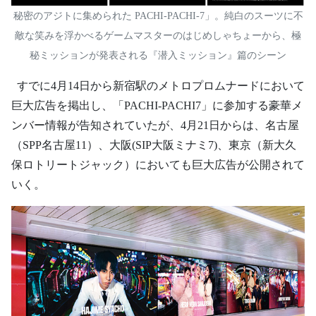
秘密のアジトに集められた PACHI-PACHI-7」。純白のスーツに不
敵な笑みを浮かべるゲームマスターのはじめしゃちょーから、極
秘ミッションが発表される『潜入ミッション』篇のシーン
すでに4月14日から新宿駅のメトロプロムナードにおいて
巨大広告を掲出し、「PACHI-PACHI7」に参加する豪華メ
ンバー情報が告知されていたが、4月21日からは、名古屋
（SPP名古屋11）、大阪(SIP大阪ミナミ7)、東京（新大久
保ロトリートジャック）においても巨大広告が公開されて
いく。