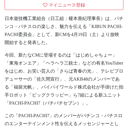
マイニュース登録
日本遊技機工業組合（日工組：榎本善紀理事長）は、パチ
ンコ・パチスロの楽しさ、魅力を伝える「KIBUN PACHI-
PACHI委員会」として、新CMを4月19日（土）より放映
開始すると発表した。
今回、新たなCMに登場するのは「はじめしゃちょー」
「東海オンエア」「ヘラヘラ三銃士」などの有名YouTuber
をはじめ、お笑い芸人の「さらば青春の光」、テレビプロ
デューサーの「佐久間宣行」、元AKB48のメンバーであ
る「福留光帆」、バイバイワールド株式会社が手掛けた拍
手ロボット「ビッグクラッピー」ら7組による新ユニット
「PACHI-PACHI7（パチパチセブン）」。
この「PACHI-PACHI7」のメンバーがパチンコ・パチスロ
のエンターテインメント性を伝えるメッセンジャーとし