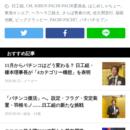
日工組
,
CM
,
KIBUN PACHI-PACHI委員会
,
はじめしゃちょー
,
東海オンエア
,
ヘラヘラ三銃士
,
さらば青春の光
,
佐久間宣行
,
福留
光帆
,
ビッグクラッピー
,
PACHI-PACHI7
,
パチパチセブン
おすすめ記事
11月からパチンコはどう変わる？ 日工組・
榎本理事長が「4カテゴリー構想」を表明
2026.06.25
/
メーカー
「パチンコ復活」へ。設定・フラグ・安定装
置・羽根モノ……日工組の新たな挑戦
2026.06.04
/
組合・行政