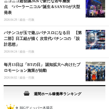
ニコニコ超会議2026で新たな若年層接
点 “パーラーニコル”誕生＆SANYOが大型
発表
2026.04.29
/
組合・行政
パチンコが玉で遊ぶパチスロになる日 【第
二部】日工組が描く 次世代パチンコの 「設
計思想」
2026.04.24
/
組合・行政
毎月13日は「BTの日」 認知拡大へ向けたプ
ロモーション施策が始動
2026.04.02
/
組合・行政
週間ホール稼働率ランキング
BIGディッパー木場店