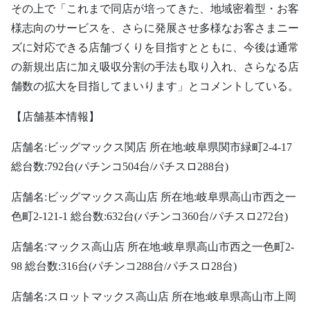
その上で「これまで同店が培ってきた、地域密着型・お客
様志向のサービスを、さらに発展させ多様なお客さまニー
ズに対応できる店舗づくりを目指すとともに、今後は通常
の新規出店に加え吸収分割の手法も取り入れ、さらなる店
舗数の拡大を目指してまいります」とコメントしている。
【店舗基本情報】
店舗名:ビッグマックス関店 所在地:岐阜県関市緑町2-4-17
総台数:792台(パチンコ504台/パチスロ288台)
店舗名:ビッグマックス高山店 所在地:岐阜県高山市西之一
色町2-121-1 総台数:632台(パチンコ360台/パチスロ272台)
店舗名:マックス高山店 所在地:岐阜県高山市西之一色町2-
98 総台数:316台(パチンコ288台/パチスロ28台)
店舗名:スロットマックス高山店 所在地:岐阜県高山市上岡