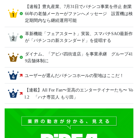
【速報】豊丸産業、7月31日でパチンコ事業を停止 創業
66年の老舗メーカーがファンへメッセージ 設置機は検
定期間内なら継続運用可能
革新機能「フェアスタート」実装、スマパチSAO最新作
が「パチンコの新スタンダード」を提唱する
ダイナム、「アビバ四街道店」を事業承継 グループ41
9店舗体制に
ユーザーが選んだパチンコホールの聖地はここだ！
【連載】All For Fan〜至高のエンターテイナーたち〜 Vo
l.2 「ハナ専芸人 もり田」