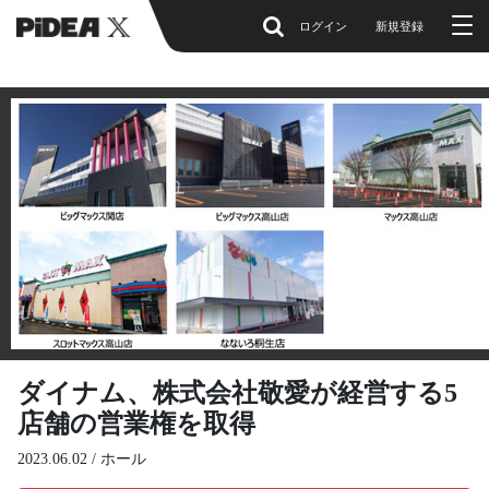
ログイン
新規登録
ダイナム、株式会社敬愛が経営する5
店舗の営業権を取得
2023.06.02 /
ホール