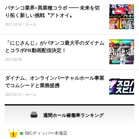
パチンコ業界×異業種コラボ ━━ 未来を切
り拓く新しい挑戦〝アトオイ〟
2025.10.16
/
ホール
「にじさんじ」がパチンコ最大手のダイナム
とコラボPR動画配信決定！
2025.08.08
ダイナム、オンラインバーチャルホール事業
でコムシードと業務提携
2025.02.13
/
ホール
週間ホール稼働率ランキング
BIGディッパー木場店