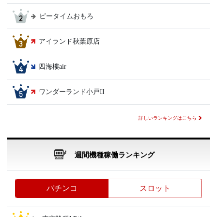
ピータイムおもろ
アイランド秋葉原店
四海樓air
ワンダーランド小戸II
詳しいランキングはこちら
週間機種稼働ランキング
パチンコ
スロット